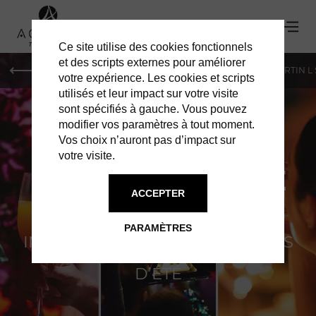
Ce site utilise des cookies fonctionnels
et des scripts externes pour améliorer
PARIS
MONACO
GENÈVE
ST BARTH
ST-MARTIN L
votre expérience. Les cookies et scripts
utilisés et leur impact sur votre visite
sont spécifiés à gauche. Vous pouvez
modifier vos paramètres à tout moment.
Vos choix n’auront pas d’impact sur
votre visite.
LA PETITE PLAGE
ACCEPTER
LE RENDEZ-VOUS
PARAMÈTRES
INCONTOURNABLE DES SOIRÉES
D’ÉTÉ