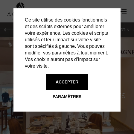
Ce site utilise des cookies fonctionnels
et des scripts externes pour améliorer
PARIS
MONACO
GENÈVE
ST BARTH
ST-MARTIN L
votre expérience. Les cookies et scripts
utilisés et leur impact sur votre visite
sont spécifiés à gauche. Vous pouvez
modifier vos paramètres à tout moment.
Vos choix n’auront pas d’impact sur
votre visite.
ASCONY
ACCEPTER
AVIS AUX COLLECTIONNEURS LES
PARAMÈTRES
PLUS AVERTIS