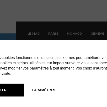
LE MAG
PARIS
MONACO
GENÈVE
es cookies fonctionnels et des scripts externes pour améliorer vot
okies et scripts utilisés et leur impact sur votre visite sont spéc
vez modifier vos paramètres à tout moment. Vos choix n’auront
 visite.
TER
PARAMÈTRES
ION BRACELET