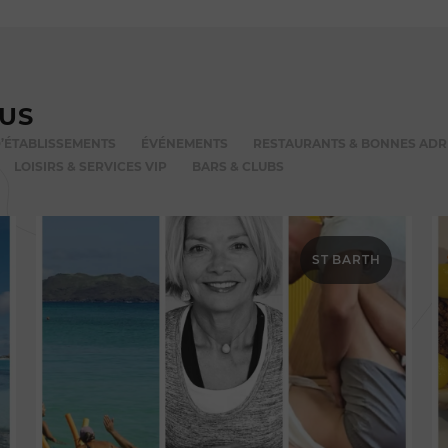
VUS
’ÉTABLISSEMENTS
ÉVÉNEMENTS
RESTAURANTS & BONNES ADR
LOISIRS & SERVICES VIP
BARS & CLUBS
ST BARTH