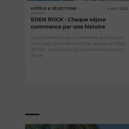
HÔTELS & SÉLECTIONS
4 août 2026
EDEN ROCK : Chaque séjour
commence par une histoire
Surplombant les eaux cristallines de la baie de
Saint-Jean, Eden Rock est bien plus qu'un hôtel
de luxe : c'est un lieu où hospitalité d'exception,
art de