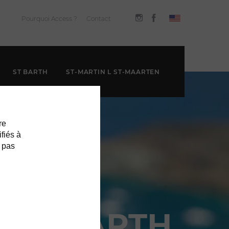
Pourquoi Access ?
Contact
ST BARTH
ST-MARTIN L ST-MAARTEN
re
ifiés à
 pas
 ST-BARTH