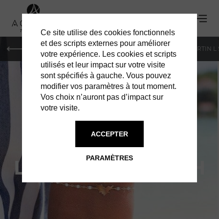
Ce site utilise des cookies fonctionnels
'
et des scripts externes pour améliorer
PARIS
MONACO
GENÈVE
ST BARTH
ST-MARTIN L
votre expérience. Les cookies et scripts
utilisés et leur impact sur votre visite
sont spécifiés à gauche. Vous pouvez
modifier vos paramètres à tout moment.
Vos choix n’auront pas d’impact sur
votre visite.
ACCEPTER
NG CREATION :
PARAMÈTRES
L'ILE DE ST-BARTH