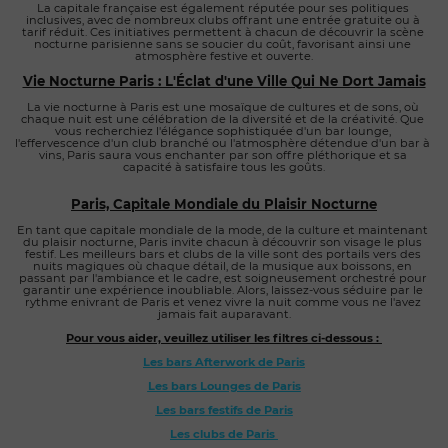
La capitale française est également réputée pour ses politiques 
inclusives, avec de nombreux clubs offrant une entrée gratuite ou à 
tarif réduit. Ces initiatives permettent à chacun de découvrir la scène 
nocturne parisienne sans se soucier du coût, favorisant ainsi une 
atmosphère festive et ouverte.
Vie Nocturne Paris : L'Éclat d'une Ville Qui Ne Dort Jamais
La vie nocturne à Paris est une mosaïque de cultures et de sons, où 
chaque nuit est une célébration de la diversité et de la créativité. Que 
vous recherchiez l'élégance sophistiquée d'un bar lounge, 
l'effervescence d'un club branché ou l'atmosphère détendue d'un bar à 
vins, Paris saura vous enchanter par son offre pléthorique et sa 
capacité à satisfaire tous les goûts.
Paris, Capitale Mondiale du Plaisir Nocturne
En tant que capitale mondiale de la mode, de la culture et maintenant 
du plaisir nocturne, Paris invite chacun à découvrir son visage le plus 
festif. Les meilleurs bars et clubs de la ville sont des portails vers des 
nuits magiques où chaque détail, de la musique aux boissons, en 
passant par l'ambiance et le cadre, est soigneusement orchestré pour 
garantir une expérience inoubliable. Alors, laissez-vous séduire par le 
rythme enivrant de Paris et venez vivre la nuit comme vous ne l'avez 
jamais fait auparavant.
Pour vous aider, veuillez utiliser les filtres ci-dessous : 
Les bars Afterwork de Paris
Les bars Lounges de Paris
Les bars festifs de Paris
Les clubs de Paris 