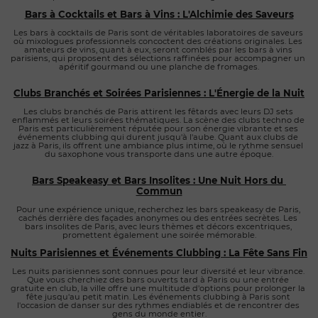
Bars à Cocktails et Bars à Vins : L'Alchimie des Saveurs
Les bars à cocktails de Paris sont de véritables laboratoires de saveurs 
où mixologues professionnels concoctent des créations originales. Les 
amateurs de vins, quant à eux, seront comblés par les bars à vins 
parisiens, qui proposent des sélections raffinées pour accompagner un 
apéritif gourmand ou une planche de fromages.
Clubs Branchés et Soirées Parisiennes : L'Énergie de la Nuit
Les clubs branchés de Paris attirent les fêtards avec leurs DJ sets 
enflammés et leurs soirées thématiques. La scène des clubs techno de 
Paris est particulièrement réputée pour son énergie vibrante et ses 
événements clubbing qui durent jusqu'à l'aube. Quant aux clubs de 
jazz à Paris, ils offrent une ambiance plus intime, où le rythme sensuel 
du saxophone vous transporte dans une autre époque.
Bars Speakeasy et Bars Insolites : Une Nuit Hors du 
Commun
Pour une expérience unique, recherchez les bars speakeasy de Paris, 
cachés derrière des façades anonymes ou des entrées secrètes. Les 
bars insolites de Paris, avec leurs thèmes et décors excentriques, 
promettent également une soirée mémorable.
Nuits Parisiennes et Événements Clubbing : La Fête Sans Fin
Les nuits parisiennes sont connues pour leur diversité et leur vibrance. 
Que vous cherchiez des bars ouverts tard à Paris ou une entrée 
gratuite en club, la ville offre une multitude d'options pour prolonger la 
fête jusqu'au petit matin. Les événements clubbing à Paris sont 
l'occasion de danser sur des rythmes endiablés et de rencontrer des 
gens du monde entier.