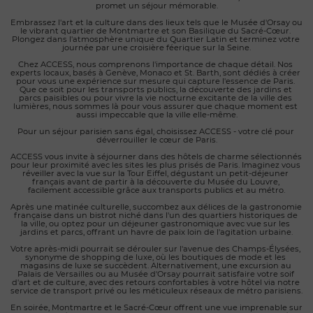
promet un séjour mémorable.
Embrassez l'art et la culture dans des lieux tels que le Musée d'Orsay ou 
le vibrant quartier de Montmartre et son Basilique du Sacré-Cœur. 
Plongez dans l'atmosphère unique du Quartier Latin et terminez votre 
journée par une croisière féerique sur la Seine.
Chez ACCESS, nous comprenons l'importance de chaque détail. Nos 
experts locaux, basés à Genève, Monaco et St. Barth, sont dédiés à créer 
pour vous une expérience sur mesure qui capture l'essence de Paris. 
Que ce soit pour les transports publics, la découverte des jardins et 
parcs paisibles ou pour vivre la vie nocturne excitante de la ville des 
lumières, nous sommes là pour vous assurer que chaque moment est 
aussi impeccable que la ville elle-même.
Pour un séjour parisien sans égal, choisissez ACCESS - votre clé pour 
déverrouiller le cœur de Paris.
ACCESS vous invite à séjourner dans des hôtels de charme sélectionnés 
pour leur proximité avec les sites les plus prisés de Paris. Imaginez vous 
réveiller avec la vue sur la Tour Eiffel, dégustant un petit-déjeuner 
français avant de partir à la découverte du Musée du Louvre, 
facilement accessible grâce aux transports publics et au métro.
Après une matinée culturelle, succombez aux délices de la gastronomie 
française dans un bistrot niché dans l'un des quartiers historiques de 
la ville, ou optez pour un déjeuner gastronomique avec vue sur les 
jardins et parcs, offrant un havre de paix loin de l'agitation urbaine.
Votre après-midi pourrait se dérouler sur l'avenue des Champs-Élysées, 
synonyme de shopping de luxe, où les boutiques de mode et les 
magasins de luxe se succèdent. Alternativement, une excursion au 
Palais de Versailles ou au Musée d'Orsay pourrait satisfaire votre soif 
d'art et de culture, avec des retours confortables à votre hôtel via notre 
service de transport privé ou les méticuleux réseaux de métro parisiens.
En soirée, Montmartre et le Sacré-Cœur offrent une vue imprenable sur 