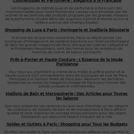
Cosmétiques et Parfumerie : Élégance à la Française
Les magasins de cosmétiques et de parfumerie à Paris sont des 
incontournables pour toute fashionista. Laissez-vous envoûter par les 
arômes et les textures des produits proposés par les grandes maisons 
de la parfumerie, situées dans des quartiers comme le Marais ou sur la 
célèbre avenue des Champs-Élysées.
Shopping de Luxe à Paris : Horlogerie et Joaillerie Bijouterie
Si le luxe est ce que vous recherchez, Paris ne déçoit jamais. Les 
boutiques d'horlogerie et de joaillerie bijouterie sur l'Avenue Montaigne 
et dans les grands magasins de Paris, tels que les Galeries Lafayette et 
le Printemps Haussmann, sont des havres pour les amateurs de 
montres de luxe et de bijoux scintillants.
Prêt-à-Porter et Haute Couture : L'Essence de la Mode 
Parisienne
Pour ceux qui cherchent la crème de la mode, le prêt-à-porter et la 
haute couture sont omniprésents dans les boutiques de luxe de Paris. 
Participez à la Fashion Week de Paris pour découvrir les dernières 
tendances ou visitez les magasins vintage de Paris pour trouver des 
pièces uniques et intemporelles.
Maillots de Bain et Maroquinerie : Des Articles pour Toutes 
les Saisons
Que vous prépariez vos vacances ou que vous cherchiez un sac élégant, 
les collections de maillots de bain et de maroquinerie à Paris offrent 
qualité et style. Explorez les concept stores parisiens pour des objets 
d'exception qui capturent l'esprit innovant de la ville.
Soldes et Outlets à Paris : Shopping pour Tous les Budgets
Profitez des soldes à Paris pour faire de bonnes affaires sans sacrifier le 