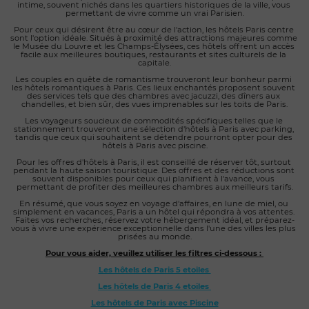
intime, souvent nichés dans les quartiers historiques de la ville, vous 
permettant de vivre comme un vrai Parisien.
Pour ceux qui désirent être au cœur de l'action, les hôtels Paris centre 
sont l'option idéale. Situés à proximité des attractions majeures comme 
le Musée du Louvre et les Champs-Élysées, ces hôtels offrent un accès 
facile aux meilleures boutiques, restaurants et sites culturels de la 
capitale.
Les couples en quête de romantisme trouveront leur bonheur parmi 
les hôtels romantiques à Paris. Ces lieux enchantés proposent souvent 
des services tels que des chambres avec jacuzzi, des dîners aux 
chandelles, et bien sûr, des vues imprenables sur les toits de Paris.
Les voyageurs soucieux de commodités spécifiques telles que le 
stationnement trouveront une sélection d'hôtels à Paris avec parking, 
tandis que ceux qui souhaitent se détendre pourront opter pour des 
hôtels à Paris avec piscine.
Pour les offres d'hôtels à Paris, il est conseillé de réserver tôt, surtout 
pendant la haute saison touristique. Des offres et des réductions sont 
souvent disponibles pour ceux qui planifient à l'avance, vous 
permettant de profiter des meilleures chambres aux meilleurs tarifs.
En résumé, que vous soyez en voyage d'affaires, en lune de miel, ou 
simplement en vacances, Paris a un hôtel qui répondra à vos attentes. 
Faites vos recherches, réservez votre hébergement idéal, et préparez-
vous à vivre une expérience exceptionnelle dans l'une des villes les plus 
prisées au monde.
Pour vous aider, veuillez utiliser les filtres ci-dessous : 
Les hôtels de Paris 5 etoiles 
Les hôtels de Paris 4 etoiles 
Les hôtels de Paris avec Piscine