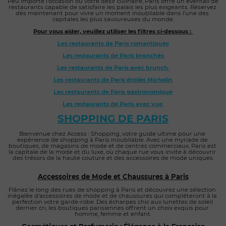
Peu importe l'occasion ou votre désir culinaire, Paris offre un éventail de 
restaurants capable de satisfaire les palais les plus exigeants. Réservez 
dès maintenant pour vivre un moment inoubliable dans l'une des 
capitales les plus savoureuses du monde.
Pour vous aider, veuillez utiliser les filtres ci-dessous : 
Les restaurants de Paris romantiques
Les restaurants de Paris branchés
Les restaurants de Paris avec brunch 
Les restaurants de Paris étoilés Michelin
Les restaurants de Paris gastronomique
Les restaurants de Paris avec vue 
SHOPPING DE PARIS
Bienvenue chez Access : Shopping, votre guide ultime pour une 
expérience de shopping à Paris inoubliable. Avec une myriade de 
boutiques, de magasins de mode et de centres commerciaux, Paris est 
la capitale de la mode et du luxe, où chaque rue vous invite à découvrir 
des trésors de la haute couture et des accessoires de mode uniques.
Accessoires de Mode et Chaussures à Paris
Flânez le long des rues de shopping à Paris et découvrez une sélection 
inégalée d'accessoires de mode et de chaussures qui compléteront à la 
perfection votre garde-robe. Des écharpes chic aux lunettes de soleil 
dernier cri, les boutiques parisiennes offrent un choix exquis pour 
homme, femme et enfant.