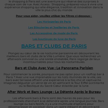
le shopping à Paris est une aventure qui réserve des surprises à 
chaque coin de rue. Avec Access : Shopping, préparez-vous à vivre une 
expérience shopping qui allie élégance, tradition et innovation dans la 
ville la plus chic du monde.
Pour vous aider, veuillez utiliser les filtres ci-dessous : 
Les Horlogeries de Paris
Les Bijouteries et Joailleries de Paris 
Les Accessoires de mode de Paris 
Les boutiques de luxe de Paris
BARS ET CLUBS DE PARIS
Plongez au cœur de la vie nocturne parisienne en découvrant les 
meilleurs bars et clubs de la Ville Lumière. Que vous recherchiez un 
afterwork convivial ou une soirée endiablée, Paris regorge de lieux 
incontournables pour tous les noctambules.
Bars et Clubs Avec Vue : Le Panorama Parisien
Pour commencer la soirée, pourquoi ne pas opter pour un rooftop bar à 
Paris ? Avec une vue imprenable sur les toits illuminés de la ville, ces 
bars avec terrasse offrent une expérience à la fois chic et captivante. 
Imaginez déguster un verre de vin en admirant la Tour Eiffel scintillante 
ou la Basilique du Sacré-Cœur éclairée par la lune.
After Work et Bars Lounge : La Détente Après le Bureau
Les afterwork bars à Paris sont des havres de paix pour les 
professionnels cherchant à se détendre après une longue journée. Bars 
lounge ou bars festifs, il y a une multitude d'options pour 
décompresser et socialiser dans un cadre élégant et décontracté.