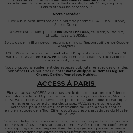
rapidement tous les meilleurs Restaurants, Hôtels, Villas, Shopping, 
Loisirs et tous les services VIP.
Notre clientèle :
Luxe & business, internationale haut de gamme, CSP+ : Usa, Europe, 
Suisse, Russe...
ACCESS est lu dans plus de 
180 PAYS :
N°1 USA
, EUROPE, ST BARTH, 
BRESIL, RUSSIE, SUISSE...
Soit plus de 1 million de connexions par mois. (Rapport officiel de Google 
Analytics)
ACCESS s’affirme comme le 
website
 et l’application mobile N°1 pour St-
Barth aux USA et en 
EUROPE
. Nous sommes en page N°1 de Google et 
sur Facebook, Instagram.
Nous proposons également des espaces publicitaires avec des grandes 
bannières 
Luxe
 pour nos clients : 
Patek Philippe, Audemars Piguet, 
Chanel, Cartier, Pomellato, Hublot...
ACCESS À PARIS 
Bienvenue sur ACCESS, votre passerelle de luxe pour une expérience 
inoubliable à Paris. Depuis nos bureaux prestigieux à Genève, Monaco 
et St. Barth, nous vous ouvrons les portes de la ville la plus romantique 
et riche en culture du monde. Laissez ACCESS être votre guide 
personnel pour découvrir les merveilles de Paris, depuis les vues 
emblématiques de la Tour Eiffel jusqu'aux trésors artistiques du Musée 
du Louvre.
Savourez la haute gastronomie française dans les quartiers historiques 
de Paris et flânez sur les fameux Champs-Élysées pour une expérience 
de shopping de luxe inégalée. Avec des suggestions personnalisées et 
des réservations exclusives dans des hôtels de charme, ACCESS vous 