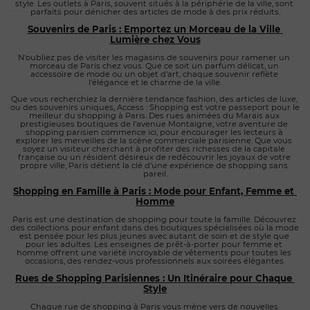
style. Les outlets à Paris, souvent situés à la périphérie de la ville, sont 
parfaits pour dénicher des articles de mode à des prix réduits.
Souvenirs de Paris : Emportez un Morceau de la Ville 
Lumière chez Vous
N'oubliez pas de visiter les magasins de souvenirs pour ramener un 
morceau de Paris chez vous. Que ce soit un parfum délicat, un 
accessoire de mode ou un objet d'art, chaque souvenir reflète 
l'élégance et le charme de la ville.
Que vous recherchiez la dernière tendance fashion, des articles de luxe, 
ou des souvenirs uniques, Access : Shopping est votre passeport pour le 
meilleur du shopping à Paris. Des rues animées du Marais aux 
prestigieuses boutiques de l'avenue Montaigne, votre aventure de 
shopping parisien commence ici, pour encourager les lecteurs à 
explorer les merveilles de la scène commerciale parisienne. Que vous 
soyez un visiteur cherchant à profiter des richesses de la capitale 
française ou un résident désireux de redécouvrir les joyaux de votre 
propre ville, Paris détient la clé d'une expérience de shopping sans 
pareil.
Shopping en Famille à Paris : Mode pour Enfant, Femme et 
Homme
Paris est une destination de shopping pour toute la famille. Découvrez 
des collections pour enfant dans des boutiques spécialisées où la mode 
est pensée pour les plus jeunes avec autant de soin et de style que 
pour les adultes. Les enseignes de prêt-à-porter pour femme et 
homme offrent une variété incroyable de vêtements pour toutes les 
occasions, des rendez-vous professionnels aux soirées élégantes.
Rues de Shopping Parisiennes : Un Itinéraire pour Chaque 
Style
Chaque rue de shopping à Paris vous mène vers de nouvelles 