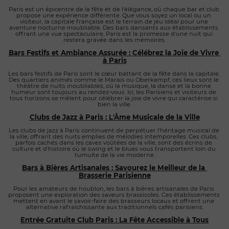
Paris est un épicentre de la fête et de l'élégance, où chaque bar et club 
propose une expérience différente. Que vous soyez un local ou un 
visiteur, la capitale française est le terrain de jeu idéal pour une 
aventure nocturne inoubliable. Des bars dansants aux établissements 
offrant une vue spectaculaire, Paris est la promesse d'une nuit qui 
restera gravée dans les mémoires.
Bars Festifs et Ambiance Assurée : Célébrez la Joie de Vivre 
à Paris
Les bars festifs de Paris sont le cœur battant de la fête dans la capitale. 
Des quartiers animés comme le Marais ou Oberkampf, ces lieux sont le 
théâtre de nuits inoubliables, où la musique, la danse et la bonne 
humeur sont toujours au rendez-vous. Ici, les Parisiens et visiteurs de 
tous horizons se mêlent pour célébrer la joie de vivre qui caractérise si 
bien la ville.
Clubs de Jazz à Paris : L'Âme Musicale de la Ville
Les clubs de jazz à Paris continuent de perpétuer l'héritage musical de 
la ville, offrant des nuits emplies de mélodies intemporelles. Ces clubs, 
parfois cachés dans les caves voûtées de la ville, sont des écrins de 
culture et d'histoire où le swing et le blues vous transportent loin du 
tumulte de la vie moderne.
Bars à Bières Artisanales : Savourez le Meilleur de la 
Brasserie Parisienne
Pour les amateurs de houblon, les bars à bières artisanales de Paris 
proposent une exploration des saveurs brassicoles. Ces établissements 
mettent en avant le savoir-faire des brasseurs locaux et offrent une 
alternative rafraîchissante aux traditionnels cafés parisiens.
Entrée Gratuite Club Paris : La Fête Accessible à Tous