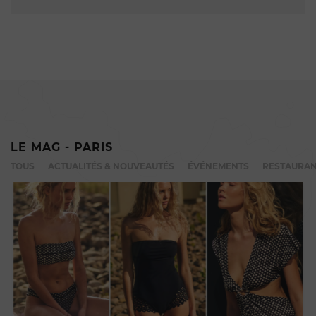
LE MAG - PARIS
TOUS
ACTUALITÉS & NOUVEAUTÉS
ÉVÉNEMENTS
RESTAURAN