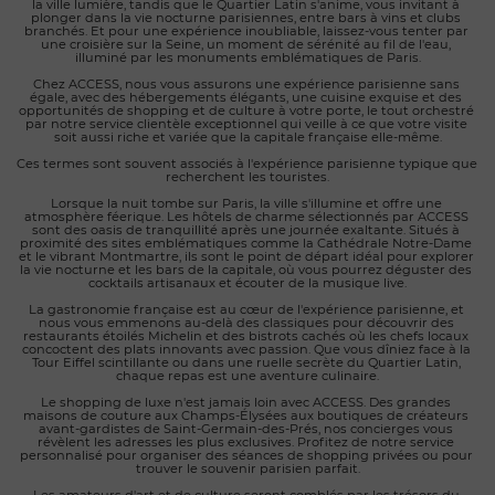
la ville lumière, tandis que le Quartier Latin s'anime, vous invitant à 
plonger dans la vie nocturne parisiennes, entre bars à vins et clubs 
branchés. Et pour une expérience inoubliable, laissez-vous tenter par 
une croisière sur la Seine, un moment de sérénité au fil de l'eau, 
illuminé par les monuments emblématiques de Paris.
Chez ACCESS, nous vous assurons une expérience parisienne sans 
égale, avec des hébergements élégants, une cuisine exquise et des 
opportunités de shopping et de culture à votre porte, le tout orchestré 
par notre service clientèle exceptionnel qui veille à ce que votre visite 
soit aussi riche et variée que la capitale française elle-même.
Ces termes sont souvent associés à l'expérience parisienne typique que 
recherchent les touristes.
Lorsque la nuit tombe sur Paris, la ville s'illumine et offre une 
atmosphère féerique. Les hôtels de charme sélectionnés par ACCESS 
sont des oasis de tranquillité après une journée exaltante. Situés à 
proximité des sites emblématiques comme la Cathédrale Notre-Dame 
et le vibrant Montmartre, ils sont le point de départ idéal pour explorer 
la vie nocturne et les bars de la capitale, où vous pourrez déguster des 
cocktails artisanaux et écouter de la musique live.
La gastronomie française est au cœur de l'expérience parisienne, et 
nous vous emmenons au-delà des classiques pour découvrir des 
restaurants étoilés Michelin et des bistrots cachés où les chefs locaux 
concoctent des plats innovants avec passion. Que vous dîniez face à la 
Tour Eiffel scintillante ou dans une ruelle secrète du Quartier Latin, 
chaque repas est une aventure culinaire.
Le shopping de luxe n'est jamais loin avec ACCESS. Des grandes 
maisons de couture aux Champs-Élysées aux boutiques de créateurs 
avant-gardistes de Saint-Germain-des-Prés, nos concierges vous 
révèlent les adresses les plus exclusives. Profitez de notre service 
personnalisé pour organiser des séances de shopping privées ou pour 
trouver le souvenir parisien parfait.
Les amateurs d'art et de culture seront comblés par les trésors du 