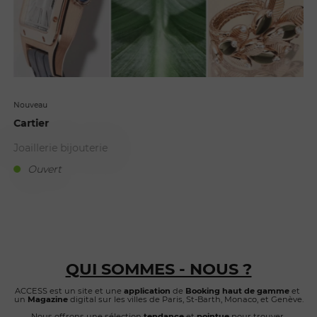
Nouveau
Cartier
Joaillerie bijouterie
Ouvert
H
QUI SOMMES - NOUS ?
ACCESS est un site et une 
application
 de 
Booking
haut de gamme 
et 
un 
Magazine 
digital sur les villes de Paris, St-Barth, Monaco, et Genève.
Nous offrons une sélection
 tendance
 et
 pointue
 pour trouver 