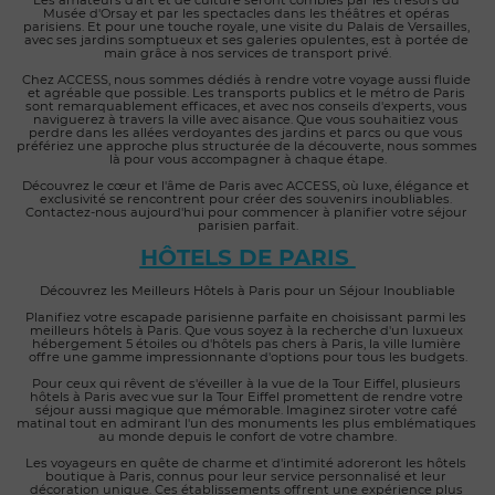
Musée d'Orsay et par les spectacles dans les théâtres et opéras 
parisiens. Et pour une touche royale, une visite du Palais de Versailles, 
avec ses jardins somptueux et ses galeries opulentes, est à portée de 
main grâce à nos services de transport privé.
Chez ACCESS, nous sommes dédiés à rendre votre voyage aussi fluide 
et agréable que possible. Les transports publics et le métro de Paris 
sont remarquablement efficaces, et avec nos conseils d'experts, vous 
naviguerez à travers la ville avec aisance. Que vous souhaitiez vous 
perdre dans les allées verdoyantes des jardins et parcs ou que vous 
préfériez une approche plus structurée de la découverte, nous sommes 
là pour vous accompagner à chaque étape.
Découvrez le cœur et l'âme de Paris avec ACCESS, où luxe, élégance et 
exclusivité se rencontrent pour créer des souvenirs inoubliables. 
Contactez-nous aujourd'hui pour commencer à planifier votre séjour 
parisien parfait.
HÔTELS DE PARIS 
Découvrez les Meilleurs Hôtels à Paris pour un Séjour Inoubliable
Planifiez votre escapade parisienne parfaite en choisissant parmi les 
meilleurs hôtels à Paris. Que vous soyez à la recherche d'un luxueux 
hébergement 5 étoiles ou d'hôtels pas chers à Paris, la ville lumière 
offre une gamme impressionnante d'options pour tous les budgets.
Pour ceux qui rêvent de s'éveiller à la vue de la Tour Eiffel, plusieurs 
hôtels à Paris avec vue sur la Tour Eiffel promettent de rendre votre 
séjour aussi magique que mémorable. Imaginez siroter votre café 
matinal tout en admirant l'un des monuments les plus emblématiques 
au monde depuis le confort de votre chambre.
Les voyageurs en quête de charme et d'intimité adoreront les hôtels 
boutique à Paris, connus pour leur service personnalisé et leur 
décoration unique. Ces établissements offrent une expérience plus 