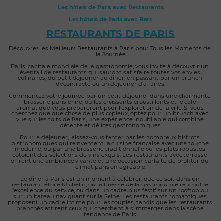
Les hôtels de Paris avec Restaurants
Les hôtels de Paris
 avec Bars
RESTAURANTS DE PARIS
Découvrez les Meilleurs Restaurants à Paris pour Tous les Moments de 
la Journée
Paris, capitale mondiale de la gastronomie, vous invite à découvrir un 
éventail de restaurants qui sauront satisfaire toutes vos envies 
culinaires, du petit déjeuner au dîner, en passant par un brunch 
décontracté ou un déjeuner d'affaires.
Commencez votre journée par un petit déjeuner dans une charmante 
brasserie parisienne, où les croissants croustillants et le café 
aromatique vous prépareront pour l'exploration de la ville. Si vous 
cherchez quelque chose de plus copieux, optez pour un brunch avec 
vue sur les toits de Paris, une expérience inoubliable qui combine 
détente et délices gastronomiques.
Pour le déjeuner, laissez-vous tenter par les nombreux bistrots 
bistronomiques qui réinventent la cuisine française avec une touche 
moderne, ou par une brasserie traditionnelle où les plats robustes 
côtoient des sélections de vins exquis. Les restaurants avec terrasse 
offrent une ambiance vivante et une occasion parfaite de profiter du 
climat parisien agréable.
Le dîner à Paris est un moment à célébrer, que ce soit dans un 
restaurant étoilé Michelin, où la finesse de la gastronomie rencontre 
l'excellence du service, ou dans un cadre plus festif sur un rooftop ou 
sur un bateau naviguant sur la Seine. Les restaurants romantiques 
proposent un cadre intime pour les couples, tandis que les restaurants 
branchés attirent ceux qui cherchent à s'immerger dans la scène 
tendance de Paris.