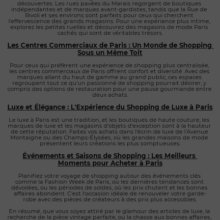
découvertes. Les rues pavées du Marais regorgent de boutiques 
indépendantes et de marques avant-gardistes, tandis que la Rue de 
Rivoli et ses environs sont parfaits pour ceux qui cherchent 
l'effervescence des grands magasins. Pour une expérience plus intime, 
explorez les petites ruelles et découvrez des magasins de mode Paris 
cachés qui sont de véritables trésors.
Les Centres Commerciaux de Paris : Un Monde de Shopping 
Sous un Même Toit
Pour ceux qui préfèrent une expérience de shopping plus centralisée, 
les centres commerciaux de Paris offrent confort et diversité. Avec des 
marques allant du haut de gamme au grand public, ces espaces 
regroupent tout ce qu'un passionné de shopping pourrait désirer, y 
compris des options de restauration pour une pause gourmande entre 
deux achats.
Luxe et Élégance : L'Expérience du Shopping de Luxe à Paris
Le luxe à Paris est une tradition, et les boutiques de haute couture, les 
marques de luxe et les magasins d'objets d'exception sont à la hauteur 
de cette réputation. Faites vos achats dans l'écrin de luxe de l'Avenue 
Montaigne ou des Champs-Élysées, où les grandes maisons de mode 
présentent leurs créations les plus somptueuses.
Événements et Saisons de Shopping : Les Meilleurs 
Moments pour Acheter à Paris
Planifiez votre voyage de shopping autour des événements clés 
comme la Fashion Week de Paris, où les dernières tendances sont 
dévoilées, ou les périodes de soldes, où les prix chutent et les bonnes 
affaires abondent. C'est l'occasion idéale de renouveler votre garde-
robe avec des pièces de créateurs à des prix plus accessibles.
En résumé, que vous soyez attiré par le glamour des articles de luxe, la 
recherche de la pièce vintage parfaite, ou la chasse aux bonnes affaires, 