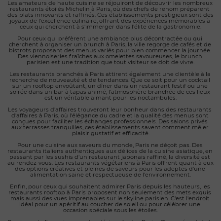
Les amateurs de haute cuisine se réjouiront de découvrir les nombreux 
restaurants étoilés Michelin à Paris, où des chefs de renom préparent 
des plats innovants et raffinés. Ces établissements prestigieux sont des 
joyaux de l'excellence culinaire, offrant des expériences mémorables à 
ceux qui cherchent à s'immerger dans l'élite de la gastronomie.
Pour ceux qui préfèrent une ambiance plus décontractée ou qui 
cherchent à organiser un brunch à Paris, la ville regorge de cafés et de 
bistrots proposant des menus variés pour bien commencer la journée. 
Des viennoiseries fraîches aux omelettes savoureuses, le brunch 
parisien est une tradition que tout visiteur se doit de vivre.
Les restaurants branchés à Paris attirent également une clientèle à la 
recherche de nouveauté et de tendances. Que ce soit pour un cocktail 
sur un rooftop envoûtant, un dîner dans un restaurant festif ou une 
soirée dans un bar à tapas animé, l'atmosphère branchée de ces lieux 
est un véritable aimant pour les noctambules.
Les voyageurs d'affaires trouveront leur bonheur dans des restaurants 
d'affaires à Paris, où l'élégance du cadre et la qualité des menus sont 
conçues pour faciliter les échanges professionnels. Des salons privés 
aux terrasses tranquilles, ces établissements savent comment mêler 
plaisir gustatif et efficacité.
Pour une cuisine aux saveurs du monde, Paris ne déçoit pas. Des 
restaurants italiens authentiques aux délices de la cuisine asiatique, en 
passant par les sushis d'un restaurant japonais raffiné, la diversité est 
au rendez-vous. Les restaurants végétariens à Paris offrent quant à eux 
des options créatives et pleines de saveurs pour les adeptes d'une 
alimentation saine et respectueuse de l'environnement.
Enfin, pour ceux qui souhaitent admirer Paris depuis les hauteurs, les 
restaurants rooftop à Paris proposent non seulement des mets exquis 
mais aussi des vues imprenables sur le skyline parisien. C'est l'endroit 
idéal pour un apéritif au coucher de soleil ou pour célébrer une 
occasion spéciale sous les étoiles.