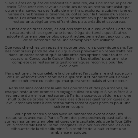
Si vous êtes en quête de spécialités culinaires, Paris ne manque pas de 
choix. Découvrez des saveurs exotiques dans un restaurant asiatique 
ou oriental, savourez des fruits de mer frais, explorez la cuisine riche et 
variée d'une brasserie italienne, ou optez pour la finesse d'un steak 
house. Les amateurs de cuisine saine seront ravis par la sélection de 
restaurants végétariens offrant des plats créatifs et savoureux.
En matière de dress code, les options sont tout aussi variées. Certains 
restaurants chic exigent une tenue élégante, tandis que d'autres 
adoptent une ambiance plus décontractée, permettant aux convives 
de se détendre dans une atmosphère accueillante.
Que vous cherchiez un repas à emporter pour un pique-nique dans l'un 
des nombreux parcs de Paris ou que vous prévoyiez un repas d'affaires 
dans un cadre sophistiqué, la ville offre des options pour toutes les 
occasions. Consultez le Guide Michelin "Les étoilés" pour une liste 
complète des restaurants gastronomiques reconnus pour leur 
excellence.
Paris est une ville qui célèbre la diversité et l'art culinaire à chaque coin 
de rue. Réservez votre table dès aujourd'hui et préparez-vous à vivre 
une expérience culinaire qui marquera votre palais et votre cœur.
Paris est sans conteste la ville des gourmets et des gourmands, où 
chaque restaurant promet un voyage culinaire unique. Si vous êtes à la 
recherche du meilleur restaurant à Paris, laissez-vous séduire par une 
multitude de tables renommées, des adresses gastronomiques qui 
éveilleront vos sens à des restaurants romantiques parfaits pour une 
soirée en couple.
Pour profiter d'un repas avec un panorama exceptionnel, les 
restaurants avec vue à Paris offrent des perspectives époustouflantes 
sur les monuments emblématiques de la capitale, tels que la Tour Eiffel 
et la cathédrale Notre-Dame. Imaginez un dîner aux chandelles où la 
silhouette de la ville s'illumine à la tombée de la nuit, créant une 
ambiance magique.