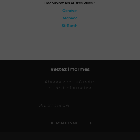
Découvrez les autres villes : 
Genève 
Monaco
St-Barth 
Restez informés
Abonnez-vous à notre
lettre d'information
JE M'ABONNE