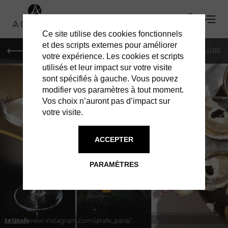
Ce site utilise des cookies fonctionnels
et des scripts externes pour améliorer
LE MAG
SHOPPING
RESTAURANTS
BARS & CLUBS
votre expérience. Les cookies et scripts
utilisés et leur impact sur votre visite
sont spécifiés à gauche. Vous pouvez
modifier vos paramètres à tout moment.
Vos choix n’auront pas d’impact sur
votre visite.
À PARIS
RESTAURANTS
ACCEPTER
PARAMÈTRES
https://www.instagram.com/girafe_paris/
La Girafe