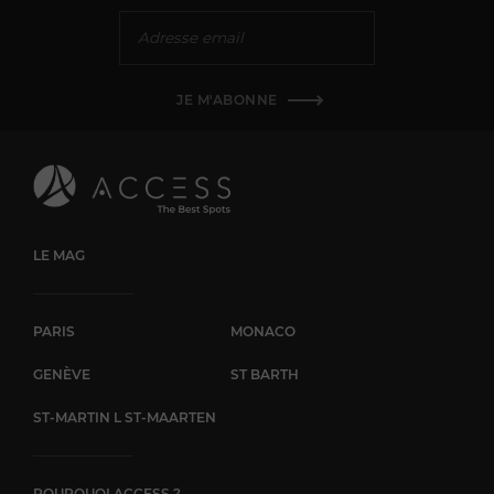
menus sur-mesure sont élaborés pour satisfaire les palais les
plus exigeants, accompagnés d'une large sélection de vins et
cocktails pour une expérience culinaire complète. Pour une
touche d'originalité, les invités ont la possibilité d'embarquer
pour une croisière sur la Seine à bord des deux yachts de
JE M'ABONNE
plaisance du Noti Club. Cette escapade de 30 minutes offre
une perspective unique sur les monuments emblématiques
de Paris, créant des souvenirs inoubliables. L'équipe dévouée
du Noti Club est à la disposition des clients pour
personnaliser et privatiser chaque événement, offrant un
service sur-mesure et des prestations haut de gamme pour
garantir le succès de chaque projet. Que ce soit pour un
LE MAG
séminaire d'entreprise, une conférence prestigieuse, un
mariage romantique, un anniversaire inoubliable ou
simplement un afterwork convivial, le Noti Club est l'endroit
PARIS
MONACO
idéal pour vivre une expérience parisienne authentique et
inoubliable. Contactez dès aujourd'hui le Noti Club pour
GENÈVE
ST BARTH
réserver et vivre des moments magiques au cœur de la Ville
Lumière.
ST-MARTIN L ST-MAARTEN
POURQUOI ACCESS ?