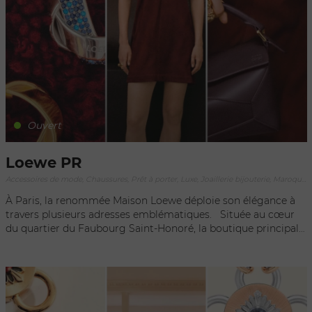
Ouvert
Loewe PR
Accessoires de mode, Chaussures, Prêt à porter, Luxe, Joaillerie bijouterie, Maroquinerie
À Paris, la renommée Maison Loewe déploie son élégance à
travers plusieurs adresses emblématiques. Située au cœur
du quartier du Faubourg Saint-Honoré, la boutique principale
invite ses visiteurs à découvrir l'univers raffiné de la marque.
À quelques pas de là, la boutique du 24 rue du Faubourg
Saint-Honoré offre une expérience exclusive, mettant en
avant les créations emblématiques de la maison. Enfin, dans
le quartier du Marais, la boutique Loewe sur la rue Vieille du