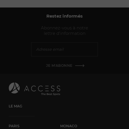
de voyage élégants et fonctionnels Des collections de prêt-à-
porter alliant confort et style Des accessoires raffinés,
incluant chaussures et petite maroquinerie Chaque pièce
Restez informés
témoigne du savoir-faire artisanal et de l'engagement de la
Maison envers la qualité et l'innovation. Une expérience
Abonnez-vous à notre
immersive Au-delà de l'offre produit, la boutique Saint-
lettre d'information
Honoré offre une expérience client soignée, avec un service
personnalisé et des conseils avisés, dans un environnement
alliant tradition et modernité.
JE M'ABONNE
LE MAG
PARIS
MONACO