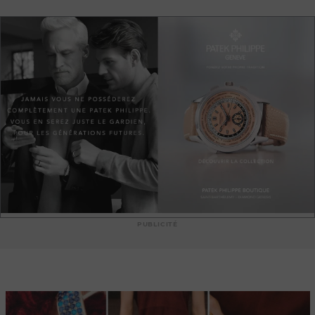
exquise de stylos, montres, maroquinerie et accessoires,
créant ainsi une atmosphère unique où le savoir-faire
artisanal rencontre l'innovation contemporaine. Chaque
point de vente de la boutique Mont-Blanc à Paris est conçu
pour offrir une expérience client exceptionnelle, alliant
sophistication, service personnalisé et produits d'exception.
PUBLICITÉ