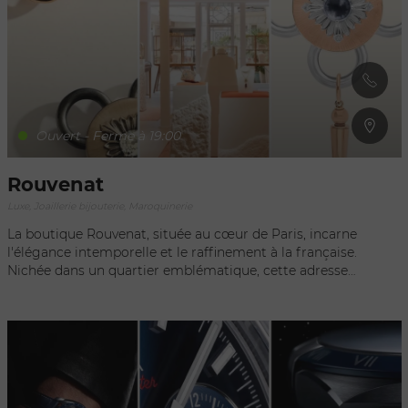
Temple incarne l'alliance parfaite entre tradition et
modernité, offrant une sélection exquise de produits et
accessoires emblématiques de la marque. Chacune de ces
adresses incarne l'excellence et l'art de vivre à la française,
offrant aux passionnés de mode une expérience inoubliable
au cœur de la capitale de la mode.
Ouvert - Ferme à 19:00
Rouvenat
Luxe, Joaillerie bijouterie, Maroquinerie
La boutique Rouvenat, située au cœur de Paris, incarne
l'élégance intemporelle et le raffinement à la française.
Nichée dans un quartier emblématique, cette adresse
prestigieuse offre une sélection exquise de pièces de
maroquinerie et d'accessoires de luxe. Chaque article,
soigneusement conçu, reflète l'artisanat d'exception et
l'esthétique sophistiquée qui caractérisent la marque. Les
clients de la boutique Rouvenat sont invités à découvrir un
univers où qualité, style et tradition se conjuguent avec
harmonie, offrant une expérience shopping inoubliable au