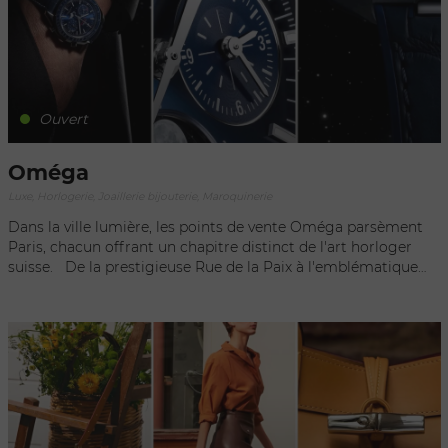
cœur de la capitale de la mode.
Ouvert
Oméga
Luxe, Horlogerie, Joaillerie bijouterie, Maroquinerie
Dans la ville lumière, les points de vente Oméga parsèment
Paris, chacun offrant un chapitre distinct de l'art horloger
suisse. De la prestigieuse Rue de la Paix à l'emblématique
Champs-Élysées, les boutiques Oméga sont des havres de
luxe où le temps s'expose en majesté. Ces espaces dédiés
reflètent l'essence de la marque : un mariage harmonieux
entre héritage et innovation. Au sein de ces établissements
parisiens, les clients sont invités à parcourir des collections
qui traversent les époques, des pièces historiques ayant
marqué l'exploration spatiale aux créations contemporaines à
la pointe de la technologie. Le personnel, aussi compétent
que courtois, offre un service personnalisé, guidant chaque