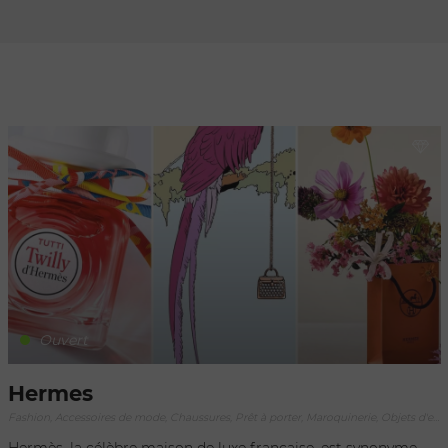
Rafraîchir au
déplacement
de la carte
Ouvert
Hermes
Fashion, Accessoires de mode, Chaussures, Prêt à porter, Maroquinerie, Objets d'exception