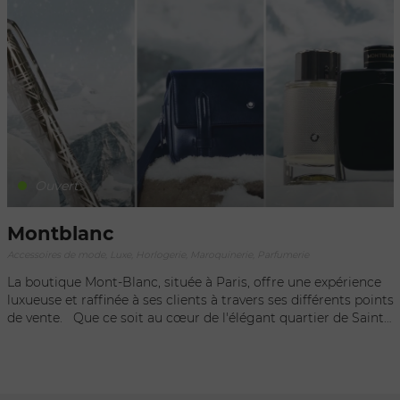
gamme complète de produits Rimowa, mettant en valeur
l'artisanat exceptionnel et l'innovation intemporelle de la
marque. Que ce soit pour l'achat d'une valise emblématique
en aluminium, d'un bagage en polycarbonate ou pour
découvrir les dernières collections en édition limitée, les
boutiques Rimowa à Paris offrent un service personnalisé et
une immersion totale dans l'univers raffiné de la marque.
Découvrez notre article : RIMOWA DISTINCT Quand le cuir
rencontre l'artisanat d'exception
Ouvert
Montblanc
Accessoires de mode, Luxe, Horlogerie, Maroquinerie, Parfumerie
La boutique Mont-Blanc, située à Paris, offre une expérience
luxueuse et raffinée à ses clients à travers ses différents points
de vente. Que ce soit au cœur de l'élégant quartier de Saint-
Germain-des-Prés, dans le prestigieux centre commercial de
la Rue de la Paix ou dans le célèbre quartier du Marais, chaque
emplacement incarne l'essence intemporelle et l'exclusivité
de la marque. Ces espaces exquis offrent une sélection