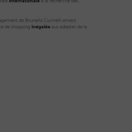
ntèle
internationale
à la recherche des
gagement de Brunello Cucinelli envers
ence de shopping
inégalée
aux adeptes de la