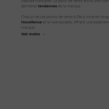
capitale française. Ce point de vente attire une clie
dernières
tendances
de la marque.
Chacun de ces points de vente à Paris incarne l'en
l'excellence
et le luxe durable, offrant une expéri
marque.
Voir moins