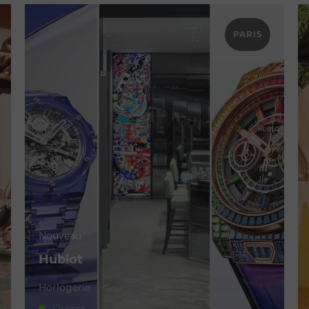
PARIS
Nouveau
Hublot
Horlogerie
Ouvert