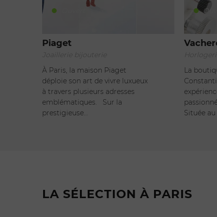
Ouvert
Ouv
Piaget
Vacher
Joaillerie bijouterie
Horlogeri
À Paris, la maison Piaget
La bouti
déploie son art de vivre luxueux
Constanti
à travers plusieurs adresses
expérienc
emblématiques. Sur la
passionné
prestigieuse…
Située au 
LA SÉLECTION À PARIS