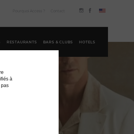
Pourquoi Access ?
Contact
G
RESTAURANTS
BARS & CLUBS
HOTELS
re
ifiés à
 pas