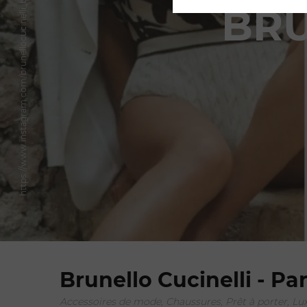
https://www.instagram.com/brunellocucinelli_brand/
BRU
Brunello Cucinelli - Par
Accessoires de mode, Chaussures, Prêt à porter, Lu