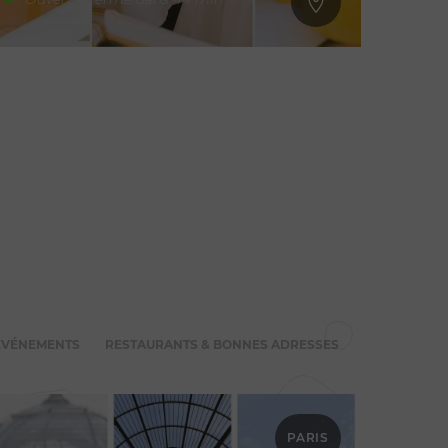
Bonni
Ouv
ÉVÉNEMENTS
RESTAURANTS & BONNES ADRESSES
PARIS