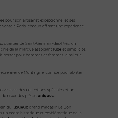
tée pour son artisanat exceptionnel et ses
e vente à Paris, chacun offrant une expérience
eux quartier de Saint-Germain-des-Prés, un
sophie de la marque associant
luxe
et simplicité.
êt-à-porter pour hommes et femmes, ainsi que
élèbre avenue Montaigne, connue pour abriter
sive, avec des collections spéciales et un
 de créer des pièces
uniques.
sein du
luxueux
grand magasin Le Bon
ns un cadre historique et emblématique de la