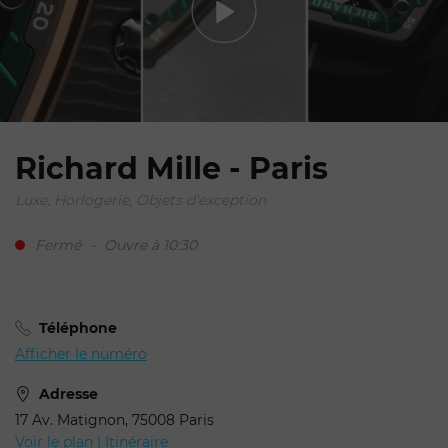
Richard Mille - Paris
Luxe, Horlogerie, Objets d'exception
Votre demande de
réservation pour Richard
Fermé
-
Ouvre à 10:30
Mille
Téléphone
Afficher le numéro
Adresse
17 Av. Matignon, 75008 Paris
Voir le plan | Itinéraire