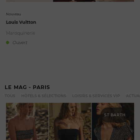
Nouveau
Louis Vuitton
Maroquinerie
Ouvert
A
LE MAG - PARIS
TOUS
HÔTELS & SÉLECTIONS
LOISIRS & SERVICES VIP
ACTUA
ST BARTH