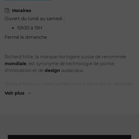
Horaires
Ouvert du lundi au samedi :
10h30 à 19H
Fermé le dimanche
Richard Mille, la marque horlogère suisse de renommée
mondiale
, est synonyme de technologie de pointe,
d'innovation et de
design
audacieux.
ENVOYER
Richard Mille sur l'avenue Matignon à Paris est un véritable
paradis
pour les amateurs d'horlogerie de
luxe
.
Voir plus
Une visite dans cette boutique vous permettra de plonger
dans l'univers fascinant de la marque et d'admirer des
montres qui allient performance,
esthétique
et innovation.
Le magasin Richard Mille situé sur l'avenue Matignon à
Paris est un véritable temple de l'horlogerie de luxe.