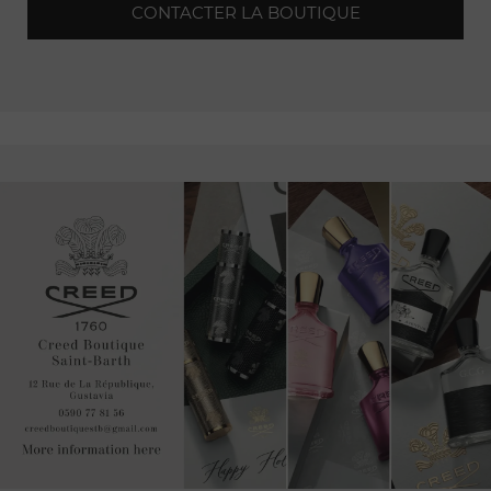
CONTACTER LA BOUTIQUE
Cette adresse prestigieuse dans le 8e arrondissement de la
capitale française est un rendez-vous incontournable pour
les passionnés de montres
d'exception
.
En franchissant les portes de ce magasin, vous serez
immédiatement plongé dans
l'univers
exclusif de Richard
Mille. L'élégance et le raffinement se reflètent dans chaque
détail, à commencer par l'aménagement intérieur qui allie
modernité et
sophistication
.
La boutique de l'avenue Matignon offre une véritable
expérience horlogère haut de gamme. Vous y découvrirez
une sélection exceptionnelle de montres Richard Mille,
réputées pour leur
design
avant-gardiste, leurs matériaux
innovants et leur
précision
remarquable.
L'équipe de
professionnels
passionnés qui vous accueillera
dans ce magasin saura vous guider et partager avec vous
leur expertise sur les montres Richard Mille.