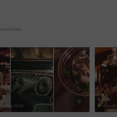
 LES FILTRES
€
€
€
€
uvre à 20:30
Ouvert 