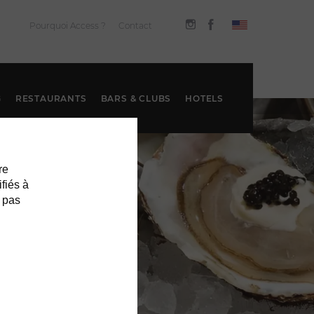
Pourquoi Access ?
Contact
G
RESTAURANTS
BARS & CLUBS
HOTELS
re
ifiés à
 pas