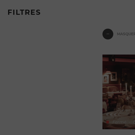
FILTRES
MASQUER
€
€
€
€
Fermé
-
O