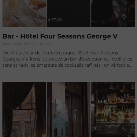
Fermé
-
Ouvre à 17:00
Bar - Hôtel Four Seasons George V
Bars lounge, Bars dans un hôtel
Niché au cœur de l'emblématique Hôtel Four Seasons
Georges V à Paris, se trouve un bar d'exception qui éveille les
sens et ravit les amateurs de cocktails raffinés : un véritable
joyau de la scène parisienne. Avec une ambiance à la fois
élégante et chaleureuse, ce bar incarne l'essence même du
luxe à la française. Dès que l'on pénètre dans ce lieu
enchanteur, on est transporté dans un monde de beauté
intemporelle et de glamour. Les murs ornés de boiseries
délicates et de miroirs opulents reflètent la lueur dorée des
lustres étincelants, créant ainsi une atmosphère à la fois
sophistiquée et accueillante. Le bar du Four Seasons
Georges V est réputé pour son équipe de mixologues
talentueux qui repoussent constamment les limites de la
créativité pour proposer des cocktails uniques et exquis.