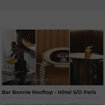
Rafraîchir au
déplacement
de la carte
Fermé
-
Ouvre à 16:00
Bar Bonnie Rooftop - Hôtel S/O Paris
Bars Rooftop, Bars avec vue, - Vue monuments, Bars lounge, Bars dans un hôtel