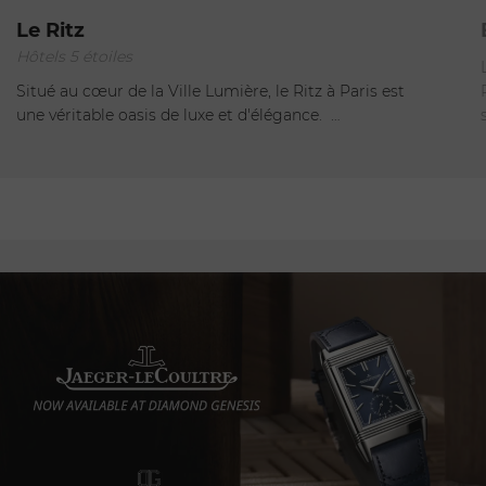
1 er Arrondissement
Le Ritz
Hôtels 5 étoiles
Ouvert
Situé au cœur de la Ville Lumière, le Ritz à Paris est
une véritable oasis de luxe et d'élégance. …