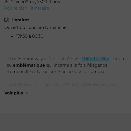
15 Pl. Vendôme, 75001 Paris
Voir le plan | Itinéraire
Horaires
Ouvert du Lundi au Dimanche:
17h30 à 00:30
Le bar Hemingway à Paris, situé dans
l'Hôtel le Ritz
, est un
lieu
emblématique
qui incarne à la fois l'élégance
intemporelle et l'âme bohème de la Ville Lumière.
ENVOYER
Niché dans un coin discret de l'hôtel, le bar Hemingway
porte le nom de l'écrivain américain Ernest Hemingway, qui
Voir plus
y trouvait refuge et
inspiration
lors de ses séjours à Paris.
En franchissant les portes du bar, on est instantanément
transporté
dans une époque révolue, où les conversations
animées et les cocktails sophistiqués étaient monnaie
courante. L'ambiance feutrée et chaleureuse, marquée par