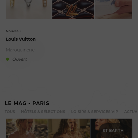
Nouveau
Louis Vuitton
Maroquinerie
Ouvert
A
LE MAG - PARIS
TOUS
HÔTELS & SÉLECTIONS
LOISIRS & SERVICES VIP
ACTUA
ST BARTH