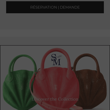
des murs lambrissés en bois sombre et des fauteuils en cuir
RÉSERVATION | DEMANDE
patiné, crée un cadre
intime
propice à la détente et à la
conversation.
Le bar Hemingway est célèbre pour ses cocktails
exceptionnels,
élaborés avec soin et créativité par une
équipe de bartenders talentueux. Chaque boisson est une
œuvre d'art liquide, mélangeant des saveurs exquises et des
ingrédients de qualité
supérieure.
Que vous optiez pour un
classique intemporel tel qu'un Martini ou que vous vous
laissiez tenter par une création unique, vous êtes assuré de
vivre une expérience gustative
inoubliable.
Mais le bar Hemingway est bien plus qu'un simple lieu de
dégustation
de cocktails raffinés. C'est un sanctuaire où
l'on peut retrouver l'esprit de l'écrivain légendaire. Des
photographies, des souvenirs et des anecdotes qui lui sont
liés ornent les murs, rappelant
l'influence
qu'Hemingway a
exercée sur la scène
littéraire
et artistique de son époque.