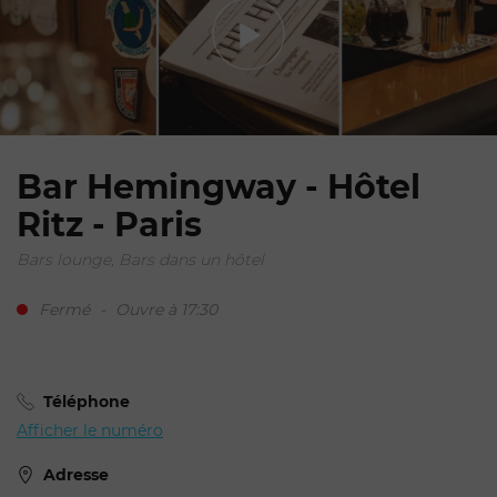
Bar Hemingway - Hôtel
Ritz - Paris
Votre demande de
Bars lounge, Bars dans un hôtel
réservation pour Bar
Hemingway - Hôtel Ritz
Fermé
-
Ouvre à 17:30
Téléphone
Afficher le numéro
Adresse