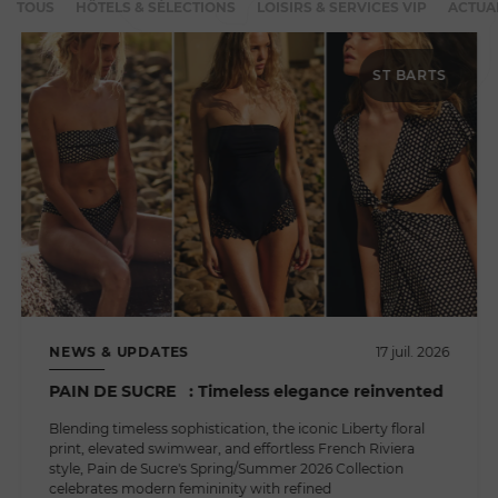
TOUS
HÔTELS & SÉLECTIONS
LOISIRS & SERVICES VIP
ACTUA
ST BARTS
NEWS & UPDATES
17 juil. 2026
PAIN DE SUCRE : Timeless elegance reinvented
Blending timeless sophistication, the iconic Liberty floral
print, elevated swimwear, and effortless French Riviera
style, Pain de Sucre's Spring/Summer 2026 Collection
celebrates modern femininity with refined