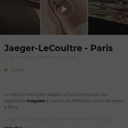
Jaeger-LeCoultre - Paris
Luxe, Horlogerie, Joaillerie bijouterie
Ouvert
La maison horlogère Jaeger-LeCoultre propose une
expérience
inégalée
à travers ses différents points de vente
à Paris.
Située sur la prestigieuse Place Vendôme, la boutique
principale offre un cadre élégant et
raffiné,
mettant en