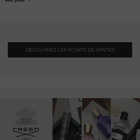
Voir plus
valeur les montres emblématiques de la marque dans un
environnement
luxueux.
Parallèlement, le magasin situé
sur l'Avenue George V incarne l'élégance contemporaine,
offrant une sélection exclusive de pièces horlogères. Enfin,
la boutique du célèbre grand magasin Le Bon Marché offre
une
immersion
dans l'univers de Jaeger-LeCoultre au cœur
de la rive gauche, captivant ainsi une clientèle en quête
DÉCOUVREZ LES POINTS DE VENTES
d'authenticité
et de savoir-faire horloger.
À travers ces différents points de vente, Jaeger-LeCoultre
s'engage à offrir à ses clients parisiens une expérience
exceptionnelle,
alliant tradition, innovation et
excellence
artisanale.