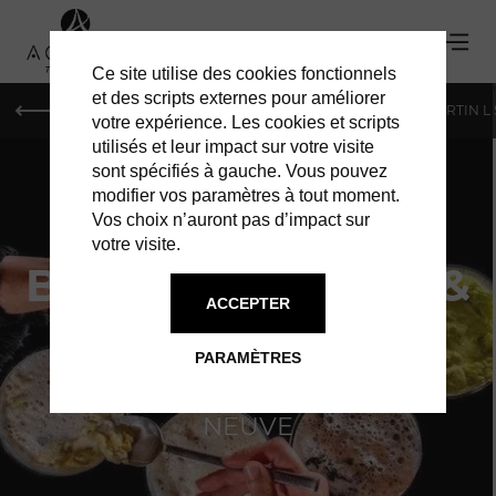
Ce site utilise des cookies fonctionnels
'
et des scripts externes pour améliorer
PARIS
MONACO
GENÈVE
ST BARTH
ST-MARTIN L
votre expérience. Les cookies et scripts
utilisés et leur impact sur votre visite
sont spécifiés à gauche. Vous pouvez
modifier vos paramètres à tout moment.
Vos choix n’auront pas d’impact sur
votre visite.
BARTS | RISOTTO &
ACCEPTER
CIE
PARAMÈTRES
L'ÉTABLISSEMENT FAIT PEAU
NEUVE