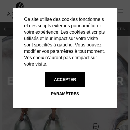
Ce site utilise des cookies fonctionnels
et des scripts externes pour améliorer
PARIS
MONACO
GENÈVE
ST BARTH
ST-MARTIN L
votre expérience. Les cookies et scripts
utilisés et leur impact sur votre visite
sont spécifiés à gauche. Vous pouvez
modifier vos paramètres à tout moment.
Vos choix n’auront pas d’impact sur
votre visite.
BIJOUX DE LA MER
ACCEPTER
PERLES SOUS TOUTES LES
PARAMÈTRES
COUTURES