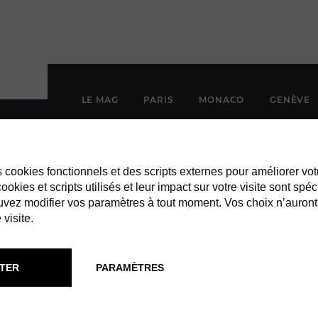
LE MAG
PARIS
MONACO
GENÈVE
es cookies fonctionnels et des scripts externes pour améliorer vot
okies et scripts utilisés et leur impact sur votre visite sont spéc
vez modifier vos paramètres à tout moment. Vos choix n’auront
 visite.
TER
PARAMÈTRES
T : MARINE E