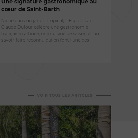
Une signature gastronomique au
cœur de Saint-Barth
RESTA
Niché dans un jardin tropical, L'Esprit Jean-
LA G
Claude Dufour célèbre une gastronomie
les 
française raffinée, une cuisine de saison et un
savoir-faire reconnu qui en font l'une des
pren
Face a
Guérit
du déj
cuisin
VOIR TOUS LES ARTICLES