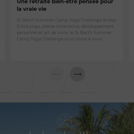
Une retraite bien-être pensée pour
la vraie vie
St Barth Summer Camp Yoga Challenge &nbsp;
Entre yoga, pleine conscience, développement
personnel et art de vivre, le St Barth Summer
Camp Yoga Challenge vous invite à vivre