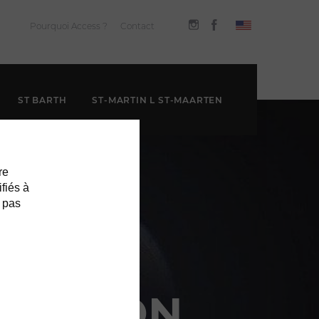
Pourquoi Access ?
Contact
ST BARTH
ST-MARTIN L ST-MAARTEN
re
ifiés à
 pas
QUATION