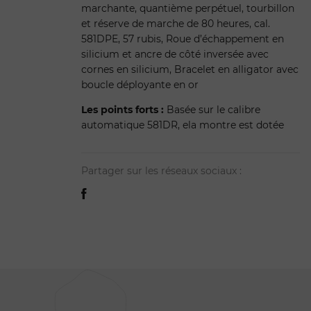
marchante, quantième perpétuel, tourbillon
et réserve de marche de 80 heures, cal.
581DPE, 57 rubis, Roue d’échappement en
silicium et ancre de côté inversée avec
cornes en silicium, Bracelet en alligator avec
boucle déployante en or
Les points forts :
Basée sur le calibre
automatique 581DR, ela montre est dotée
Partager sur les réseaux sociaux :