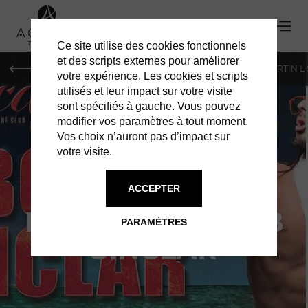
Ce site utilise des cookies fonctionnels
'
et des scripts externes pour améliorer
PARIS
MONACO
GENÈVE
ST BARTH
ST-MARTIN L
votre expérience. Les cookies et scripts
utilisés et leur impact sur votre visite
sont spécifiés à gauche. Vous pouvez
modifier vos paramètres à tout moment.
Vos choix n’auront pas d’impact sur
votre visite.
CASA ST BARTS -
ACCEPTER
NIGHTCLUB : BOB
PARAMÈTRES
SINCLAR