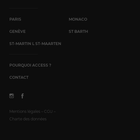
PARIS
MONACO
GENÈVE
ST BARTH
ST-MARTIN L ST-MAARTEN
POURQUOI ACCESS ?
CONTACT
Mentions légales – CGU –
Charte des données