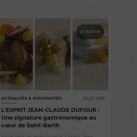
ST BARTH
ACTUALITÉS & NOUVEAUTÉS
25 juil. 2026
L'ESPRIT JEAN-CLAUDE DUFOUR :
Une signature gastronomique au
cœur de Saint-Barth
RESTA
Niché dans un jardin tropical, L'Esprit Jean-