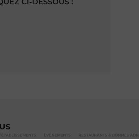
QUEZ CI-DESSOUS :
VUS
’ÉTABLISSEMENTS
ÉVÉNEMENTS
RESTAURANTS & BONNES ADR