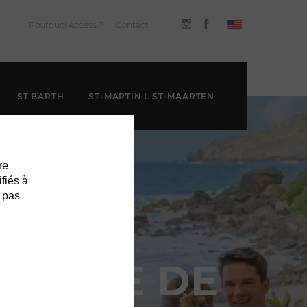
Pourquoi Access ?
Contact
ST BARTH
ST-MARTIN L ST-MAARTEN
re
ifiés à
 pas
H ISLE DE