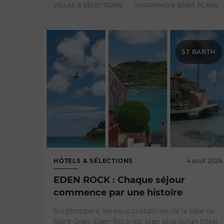
VILLAS & SÉLECTIONS
SHOPPING & BONS PLANS
ST BARTH
HÔTELS & SÉLECTIONS
4 août 2026
EDEN ROCK : Chaque séjour
commence par une histoire
Surplombant les eaux cristallines de la baie de
Saint-Jean, Eden Rock est bien plus qu'un hôtel