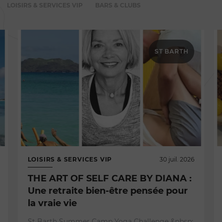
LOISIRS & SERVICES VIP
BARS & CLUBS
ST BARTH
LOISIRS & SERVICES VIP
30 juil. 2026
THE ART OF SELF CARE BY DIANA :
Une retraite bien-être pensée pour
la vraie vie
St Barth Summer Camp Yoga Challenge &nbsp;