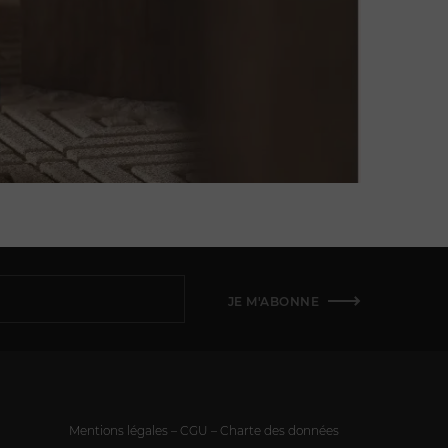
JE M'ABONNE
Mentions légales – CGU – Charte des données