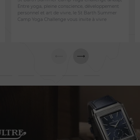
Entre yoga, pleine conscience, développement
personnel et art de vivre, le St Barth Summer
Camp Yoga Challenge vous invite à vivre