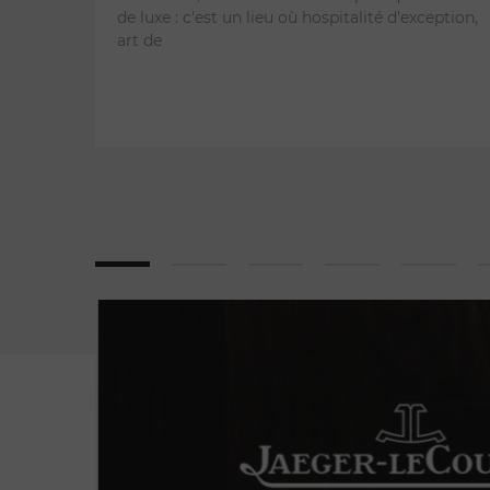
de luxe : c'est un lieu où hospitalité d'exception,
art de