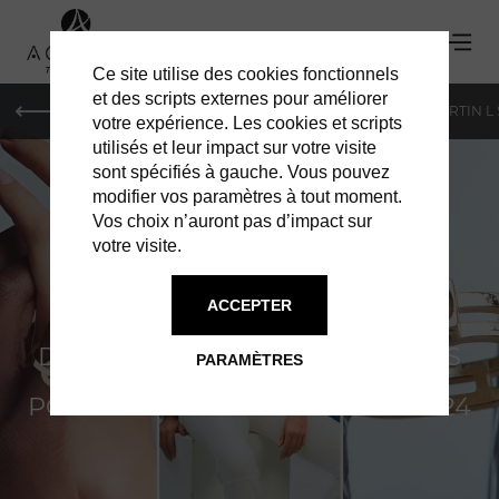
Ce site utilise des cookies fonctionnels
et des scripts externes pour améliorer
PARIS
MONACO
GENÈVE
ST BARTH
ST-MARTIN L
votre expérience. Les cookies et scripts
utilisés et leur impact sur votre visite
sont spécifiés à gauche. Vous pouvez
modifier vos paramètres à tout moment.
Vos choix n’auront pas d’impact sur
votre visite.
DINH VAN
ACCEPTER
DES ÉTINCELLES SUR LES PISTES
PARAMÈTRES
POUR LA COLLECTION HIVER 2024