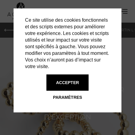
Ce site utilise des cookies fonctionnels
et des scripts externes pour améliorer
PARIS
MONACO
GENÈVE
ST BARTH
ST-MARTIN L
votre expérience. Les cookies et scripts
utilisés et leur impact sur votre visite
sont spécifiés à gauche. Vous pouvez
modifier vos paramètres à tout moment.
Vos choix n’auront pas d’impact sur
votre visite.
DIOR
ACCEPTER
UNE SCULPTURE DE LUXE POUR
PARAMÈTRES
LES AMATEURS DE PARFUMS
D'EXCEPTION