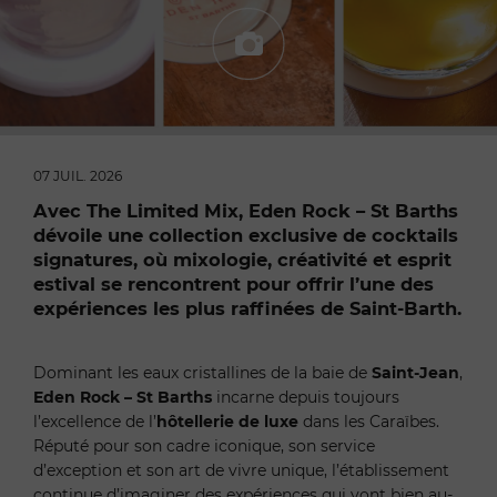
07 JUIL. 2026
Avec
The Limited Mix
,
Eden Rock – St Barths
dévoile une collection exclusive de
cocktails
signatures
, où
mixologie
,
créativité
et
esprit
estival
se rencontrent pour offrir l’une des
expériences les plus raffinées de
Saint-Barth
.
Dominant les eaux cristallines de la baie de
Saint-Jean
,
Eden Rock – St Barths
incarne depuis toujours
l’excellence de l’
hôtellerie de luxe
dans les Caraïbes.
Réputé pour son cadre iconique, son service
d’exception et son art de vivre unique, l’établissement
continue d’imaginer des expériences qui vont bien au-