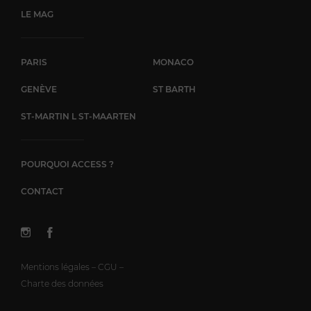
LE MAG
PARIS
MONACO
GENÈVE
ST BARTH
ST-MARTIN L ST-MAARTEN
POURQUOI ACCESS ?
CONTACT
Mentions légales – CGU –
Charte des données