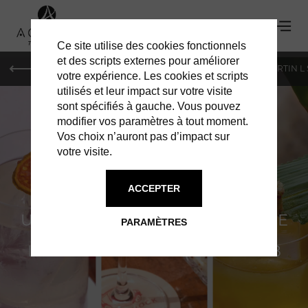
Ce site utilise des cookies fonctionnels
et des scripts externes pour améliorer
PARIS
MONACO
GENÈVE
ST BARTH
ST-MARTIN L
votre expérience. Les cookies et scripts
utilisés et leur impact sur votre visite
sont spécifiés à gauche. Vous pouvez
modifier vos paramètres à tout moment.
Vos choix n’auront pas d’impact sur
votre visite.
EDEN ROCK
ACCEPTER
UN ÉTÉ PLACÉ SOUS LE SIGNE DE
PARAMÈTRES
LA CRÉATIVITÉ AU REMY'S CLUB