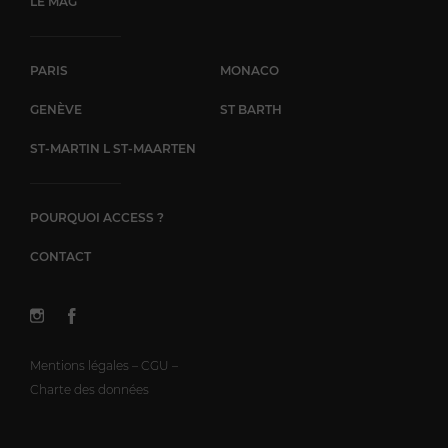
LE MAG
PARIS
MONACO
GENÈVE
ST BARTH
ST-MARTIN L ST-MAARTEN
POURQUOI ACCESS ?
CONTACT
Mentions légales – CGU –
Charte des données