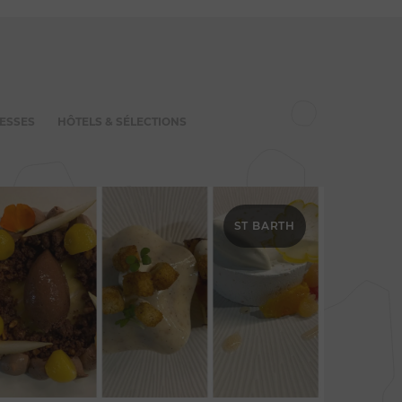
ESSES
HÔTELS & SÉLECTIONS
ST BARTH