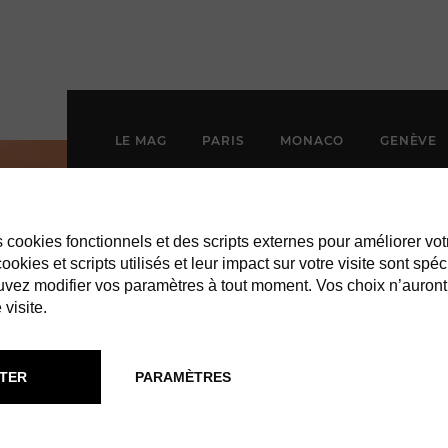
LE MAG
PARIS
MONACO
GENÈVE
es cookies fonctionnels et des scripts externes pour améliorer vot
okies et scripts utilisés et leur impact sur votre visite sont spéc
vez modifier vos paramètres à tout moment. Vos choix n’auront
 visite.
TER
PARAMÈTRES
TITE PLAGE ST