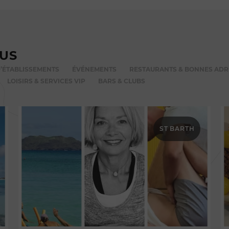
VUS
’ÉTABLISSEMENTS
ÉVÉNEMENTS
RESTAURANTS & BONNES ADR
LOISIRS & SERVICES VIP
BARS & CLUBS
ST BARTH