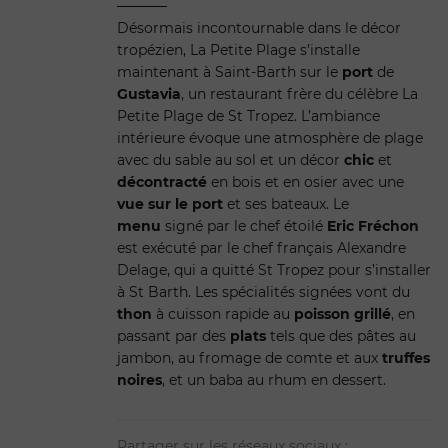
Désormais incontournable dans le décor
tropézien, La Petite Plage s’installe
maintenant à Saint-Barth sur le
port
de
Gustavia
, un restaurant frère du célèbre La
Petite Plage de St Tropez. L’ambiance
intérieure évoque une atmosphère de plage
avec du sable au sol et un décor
chic
et
décontracté
en bois et en osier avec une
vue sur le port
et ses bateaux. Le
menu
signé par le chef étoilé
Eric Fréchon
est exécuté par le chef français Alexandre
Delage, qui a quitté St Tropez pour s’installer
à St Barth. Les spécialités signées vont du
thon
à cuisson rapide au
poisson grillé
, en
passant par des
plats
tels que des pâtes au
jambon, au fromage de comte et aux
truffes
noires
, et un baba au rhum en dessert.
Partager sur les réseaux sociaux :