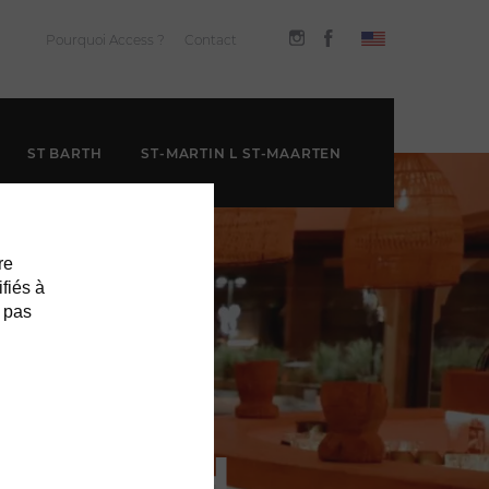
Pourquoi Access ?
Contact
ST BARTH
ST-MARTIN L ST-MAARTEN
re
ifiés à
 pas
 BARTH