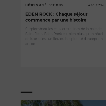
HÔTELS & SÉLECTIONS
4 août 2026
EDEN ROCK : Chaque séjour
commence par une histoire
Surplombant les eaux cristallines de la baie de
Saint-Jean, Eden Rock est bien plus qu'un hôtel
de luxe : c'est un lieu où hospitalité d'exception,
art de