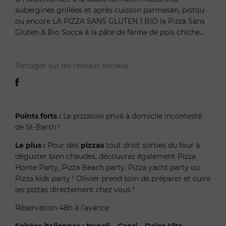
aubergines grillées et après cuisson parmesan, pistou
ou encore LA PIZZA SANS GLUTEN 1 BIO la Pizza Sans
Gluten & Bio Socca à la pâte de farine de pois chiche…
Partager sur les réseaux sociaux :
Points forts :
Le pizzaïolo privé à domicile incontesté
de St-Barth !
Le plus :
Pour des
pizzas
tout droit sorties du four à
déguster bien chaudes, découvrez également Pizza
Home Party, Pizza Beach party, Pizza yacht party ou
Pizza kids party ! Olivier prend soin de préparer et cuire
les pizzas directement chez vous !
Réservation 48h à l’avance
Soirées italiennes : Napoli – Capri – Dolce Vita