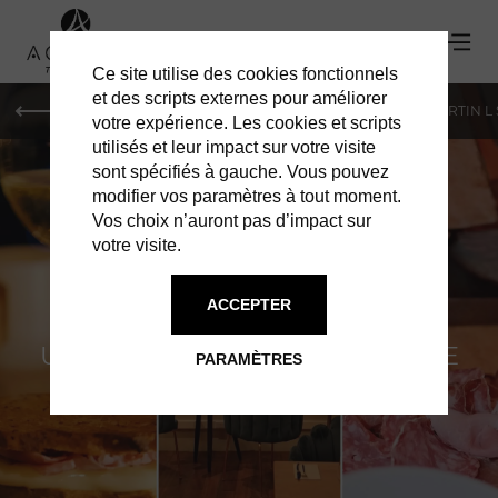
Ce site utilise des cookies fonctionnels
et des scripts externes pour améliorer
PARIS
MONACO
GENÈVE
ST BARTH
ST-MARTIN L
votre expérience. Les cookies et scripts
utilisés et leur impact sur votre visite
sont spécifiés à gauche. Vous pouvez
modifier vos paramètres à tout moment.
Vos choix n’auront pas d’impact sur
votre visite.
LE REFUGE
ACCEPTER
UNE PARENTHÈSE GOURMANDE
PARAMÈTRES
FACE AU COUCHER DU SOLEIL