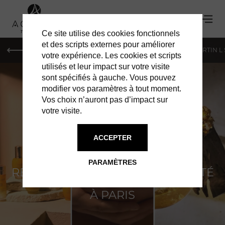
Ce site utilise des cookies fonctionnels
et des scripts externes pour améliorer
PARIS
MONACO
GENÈVE
ST BARTH
ST-MARTIN L
votre expérience. Les cookies et scripts
utilisés et leur impact sur votre visite
sont spécifiés à gauche. Vous pouvez
modifier vos paramètres à tout moment.
Vos choix n’auront pas d’impact sur
votre visite.
L'OCCITANE
ACCEPTER
LA BOUTIQUE CAMÉLÉON QUI
PARAMÈTRES
RÉINVENTE L’EXPÉRIENCE BEAUTÉ
À PARIS