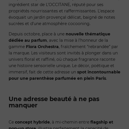
ingrédient star de L’OCCITANE, réputé pour ses
propriétés nourrissantes et raffermissantes. L’espace
évoquait un jardin provençal délicat, baigné de notes
sucrées et d’une atmosphère cocooning.
Depuis octobre, place à une
nouvelle thématique
dédiée au parfum
, avec la mise à l’honneur de la
gamme
Flora Orchestra
, fraîchement “rebrandée” par
la marque. Les visiteurs sont invités à plonger dans un
univers floral et raffiné, où chaque fragrance raconte
une histoire sensorielle unique. Le décor, poétique et
immersif, fait de cette adresse un
spot incontournable
pour une parenthèse parfumée en plein Paris
.
Une adresse beauté à ne pas
manquer
Ce
concept hybride
, à mi-chemin entre
flagship et
pop-up store
, illustre parfaitement la capacité de