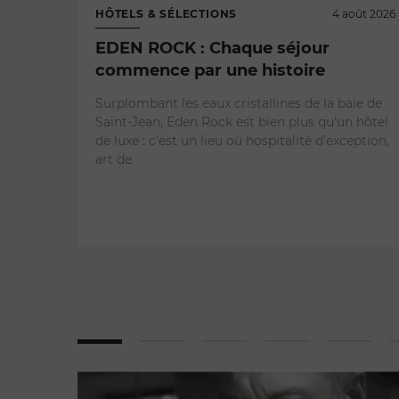
HÔTELS & SÉLECTIONS
4 août 2026
EDEN ROCK : Chaque séjour
commence par une histoire
Surplombant les eaux cristallines de la baie de
Saint-Jean, Eden Rock est bien plus qu'un hôtel
de luxe : c'est un lieu où hospitalité d'exception,
art de