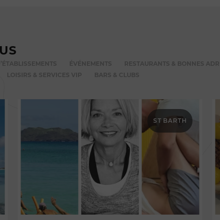
VUS
’ÉTABLISSEMENTS
ÉVÉNEMENTS
RESTAURANTS & BONNES ADR
LOISIRS & SERVICES VIP
BARS & CLUBS
ST BARTH