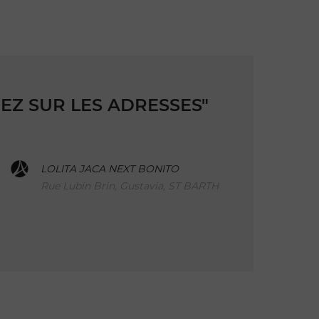
UEZ SUR LES ADRESSES"
LOLITA JACA NEXT BONITO
Rue Lubin Brin, Gustavia, ST BARTH