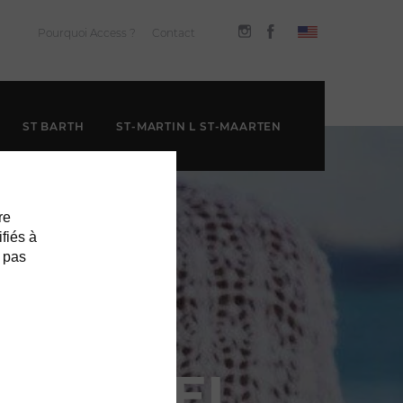
Pourquoi Access ?
Contact
ST BARTH
ST-MARTIN L ST-MAARTEN
re
ifiés à
 pas
E CHANEL