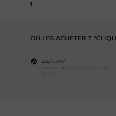
OÙ LES ACHETER ? "CLIQ
LOLITA JACA
Les Hauts du Carré d'Or, Gustavia, ST
BARTH