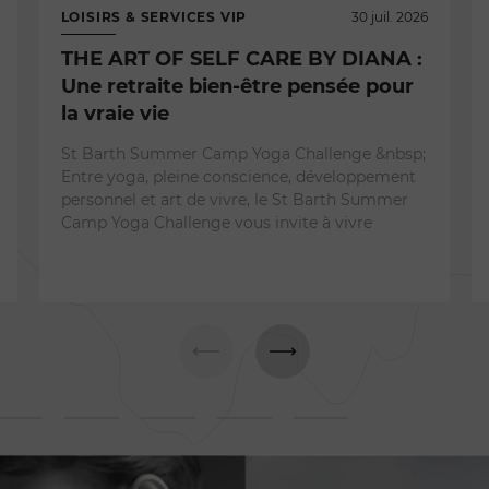
LOISIRS & SERVICES VIP
30 juil. 2026
THE ART OF SELF CARE BY DIANA :
Une retraite bien-être pensée pour
la vraie vie
St Barth Summer Camp Yoga Challenge &nbsp;
Entre yoga, pleine conscience, développement
personnel et art de vivre, le St Barth Summer
Camp Yoga Challenge vous invite à vivre