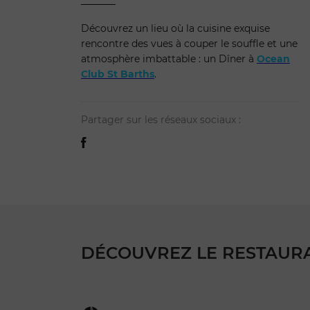
Découvrez un lieu où la cuisine exquise
rencontre des vues à couper le souffle et une
atmosphère imbattable : un Dîner à
Ocean
Club St Barths
.
Partager sur les réseaux sociaux :
DÉCOUVREZ LE RESTAURAN