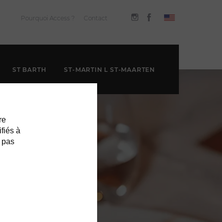
Pourquoi Access ?
Contact
ST BARTH
ST-MARTIN L ST-MAARTEN
re
ifiés à
 pas