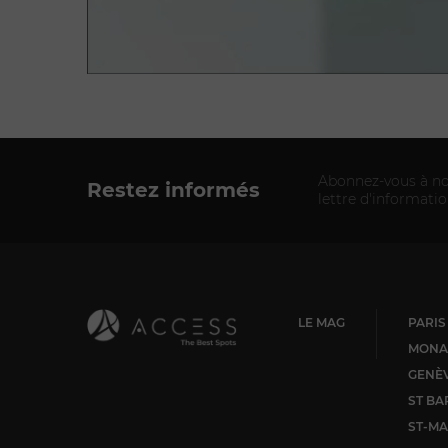
Abonnez-vous à no
Restez informés
lettre d'informati
LE MAG
PARIS
MONA
GENÈ
ST BA
ST-MA