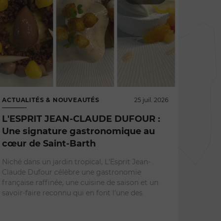
ACTUALITÉS & NOUVEAUTÉS
25 juil. 2026
L'ESPRIT JEAN-CLAUDE DUFOUR :
Une signature gastronomique au
cœur de Saint-Barth
RESTA
Niché dans un jardin tropical, L'Esprit Jean-
LA G
Claude Dufour célèbre une gastronomie
les 
française raffinée, une cuisine de saison et un
savoir-faire reconnu qui en font l'une des
pren
Face a