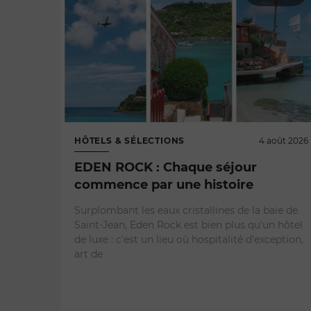
HÔTELS & SÉLECTIONS
4 août 2026
EDEN ROCK : Chaque séjour
commence par une histoire
Surplombant les eaux cristallines de la baie de
Saint-Jean, Eden Rock est bien plus qu'un hôtel
de luxe : c'est un lieu où hospitalité d'exception,
art de