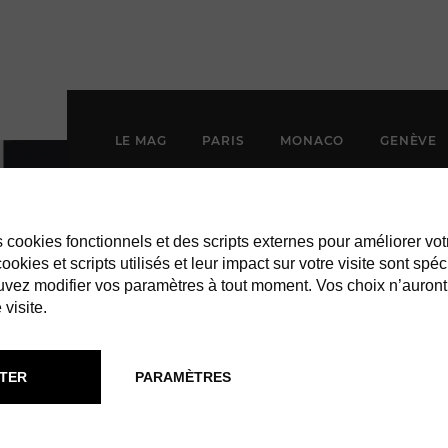
LE MAG
PARIS
MONACO
GENÈVE
es cookies fonctionnels et des scripts externes pour améliorer vot
okies et scripts utilisés et leur impact sur votre visite sont spéc
vez modifier vos paramètres à tout moment. Vos choix n’auront
 visite.
TER
PARAMÈTRES
OCEAN CLUB