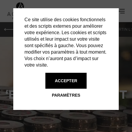
Ce site utilise des cookies fonctionnels
et des scripts externes pour améliorer
PARIS
MONACO
GENÈVE
ST BARTH
ST-MARTIN L
votre expérience. Les cookies et scripts
utilisés et leur impact sur votre visite
sont spécifiés à gauche. Vous pouvez
modifier vos paramètres à tout moment.
Vos choix n’auront pas d’impact sur
votre visite.
OUVERTURE : L
ACCEPTER
‘EPICERIE DU GOÛT
PARAMÈTRES
LE PARADIS DES ÉPICURIENS !