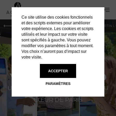
Ce site utilise des cookies fonctionnels
et des scripts externes pour améliorer
PARIS
MONACO
GENÈVE
ST BARTH
ST-MARTIN L
votre expérience. Les cookies et scripts
utilisés et leur impact sur votre visite
sont spécifiés à gauche. Vous pouvez
modifier vos paramètres à tout moment.
Vos choix n’auront pas d’impact sur
votre visite.
PORSCHE X
ACCEPTER
YANNICK ALLÉNO
PARAMÈTRES
UNE COLLABORATION GIVRÉE AU
CŒUR DE PARIS