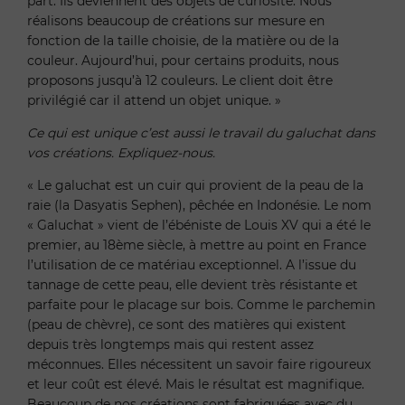
part. Ils deviennent des objets de curiosité. Nous
réalisons beaucoup de créations sur mesure en
fonction de la taille choisie, de la matière ou de la
couleur. Aujourd’hui, pour certains produits, nous
proposons jusqu’à 12 couleurs. Le client doit être
privilégié car il attend un objet unique. »
Ce qui est unique c’est aussi le travail du galuchat dans
vos créations. Expliquez-nous.
« Le galuchat est un cuir qui provient de la peau de la
raie (la Dasyatis Sephen), pêchée en Indonésie. Le nom
« Galuchat » vient de l’ébéniste de Louis XV qui a été le
premier, au 18ème siècle, à mettre au point en France
l’utilisation de ce matériau exceptionnel. A l’issue du
tannage de cette peau, elle devient très résistante et
parfaite pour le placage sur bois. Comme le parchemin
(peau de chèvre), ce sont des matières qui existent
depuis très longtemps mais qui restent assez
méconnues. Elles nécessitent un savoir faire rigoureux
et leur coût est élevé. Mais le résultat est magnifique.
Beaucoup de nos créations sont fabriquées avec du