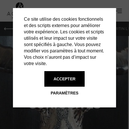
Ce site utilise des cookies fonctionnels
'
et des scripts externes pour améliorer
PARIS
MONACO
GENÈVE
ST BARTH
ST-MARTIN L
votre expérience. Les cookies et scripts
utilisés et leur impact sur votre visite
sont spécifiés à gauche. Vous pouvez
modifier vos paramètres à tout moment.
Vos choix n’auront pas d’impact sur
votre visite.
SEA MEMORY :
ACCEPTER
CABINET DE
PARAMÈTRES
CURIOSITÉS