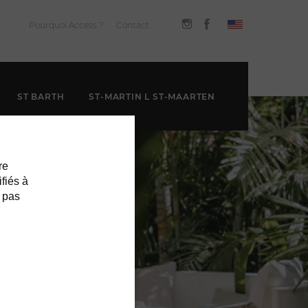
Pourquoi Access ?
Contact
ST BARTH
ST-MARTIN L ST-MAARTEN
re
ifiés à
 pas
EL