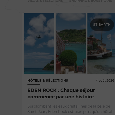
VILLAS & SÉLECTIONS
SHOPPING & BONS PLANS
ST BARTH
HÔTELS & SÉLECTIONS
4 août 2026
EDEN ROCK : Chaque séjour
commence par une histoire
Surplombant les eaux cristallines de la baie de
Saint-Jean, Eden Rock est bien plus qu'un hôtel