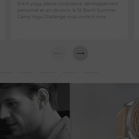
Entre yoga, pleine conscience, développement
personnel et art de vivre, le St Barth Summer
Camp Yoga Challenge vous invite à vivre