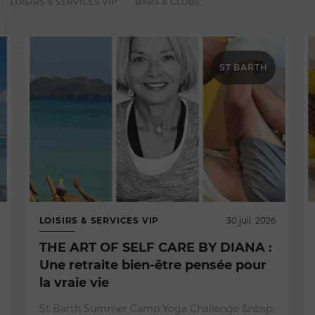
LOISIRS & SERVICES VIP
BARS & CLUBS
ST BARTH
LOISIRS & SERVICES VIP
30 juil. 2026
THE ART OF SELF CARE BY DIANA :
Une retraite bien-être pensée pour
la vraie vie
St Barth Summer Camp Yoga Challenge &nbsp;