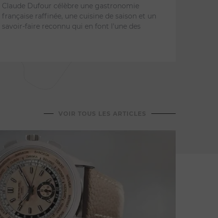
LA G
Claude Dufour célèbre une gastronomie
les 
française raffinée, une cuisine de saison et un
savoir-faire reconnu qui en font l'une des
pren
Face a
Guérit
du déj
cuisin
VOIR TOUS LES ARTICLES