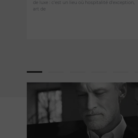
de luxe : c'est un lieu où hospitalité d'exception,
art de