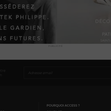
PUBLICITÉ
tre
on
POURQUOI ACCESS ?