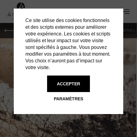
Ce site utilise des cookies fonctionnels
'
et des scripts externes pour améliorer
PARIS
MONACO
GENÈVE
ST BARTH
ST-MARTIN L
votre expérience. Les cookies et scripts
utilisés et leur impact sur votre visite
sont spécifiés à gauche. Vous pouvez
modifier vos paramètres à tout moment.
Vos choix n’auront pas d’impact sur
votre visite.
ACCEPTER
YUME : INCITER À
PARAMÈTRES
LA RÊVERIE