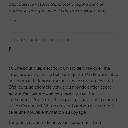
c
‘
est aussi le naturel d
‘
une
é
toffe l
é
g
è
re dont on
oublierait presque qu
‘
on la porte
»
explique Tina
.
Plus
Partager sur les réseaux sociaux :
qu’une boutique, c’est tout un art de vivre que Tina
nous propose dans ce bel écrin qu’est YUME qui met le
fait-main et la fabrication artisanale sur un piédestal…
D’ailleurs, sa clientèle venue du monde entier adore
autant l’ambiance que les pièces qui sont ici
présentées. Pour son joli magasin, Tina a opté pour un
style très naturel fait de teck et bambou à l’extérieur…
telle une nouvelle invitation au voyage.
Toujours en quête de nouveaux créateurs, Tina