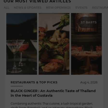
OUR MOST VIEWED ARTICLES
ALL
NEWS & UPDATES
NEW OPENINGS
EVENTS
RESTAURA
ST BARTS
RESTAURANTS & TOP PICKS
Aug 4, 2026
BLACK GINGER : An Authentic Taste of Thailand
in the Heart of Gustavia
Combining authentic Thai cuisine, a lush tropical garden,
chefs from Bangkok, and an intimate atmosphere, Black