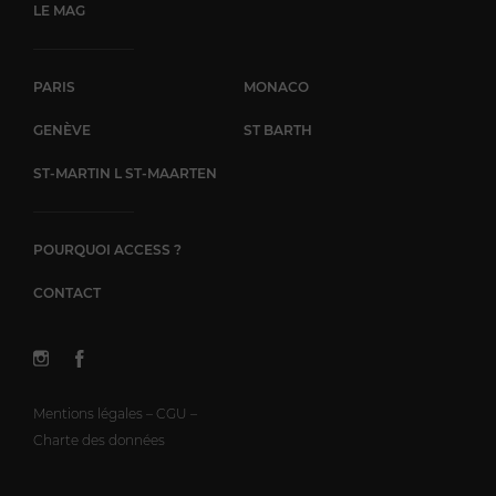
LE MAG
PARIS
MONACO
GENÈVE
ST BARTH
ST-MARTIN L ST-MAARTEN
POURQUOI ACCESS ?
CONTACT
Mentions légales – CGU –
Charte des données