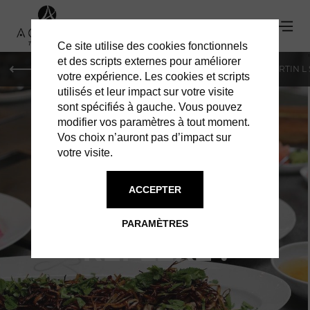
Ce site utilise des cookies fonctionnels
'
et des scripts externes pour améliorer
PARIS
MONACO
GENÈVE
ST BARTH
ST-MARTIN L
votre expérience. Les cookies et scripts
utilisés et leur impact sur votre visite
sont spécifiés à gauche. Vous pouvez
modifier vos paramètres à tout moment.
Vos choix n’auront pas d’impact sur
votre visite.
FRESH WEST
ACCEPTER
INDIES : LE BON
PARAMÈTRES
RÉFLEXE !