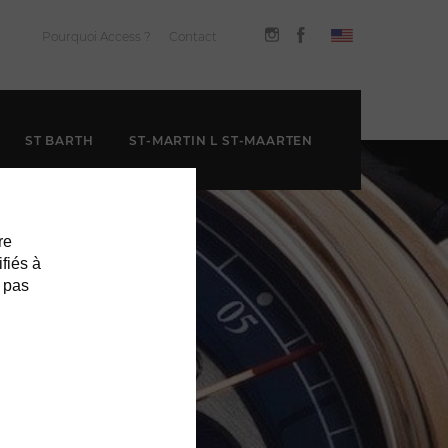
Pourquoi Access ?
Contact
ST BARTH
ST-MARTIN L ST-MAARTEN
re
ifiés à
 pas