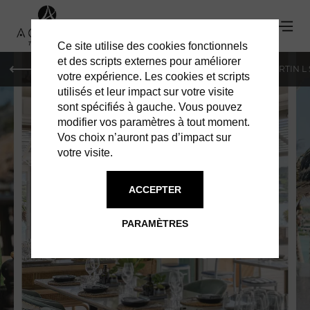
Ce site utilise des cookies fonctionnels
et des scripts externes pour améliorer
PARIS
MONACO
GENÈVE
ST BARTH
ST-MARTIN L
votre expérience. Les cookies et scripts
utilisés et leur impact sur votre visite
sont spécifiés à gauche. Vous pouvez
modifier vos paramètres à tout moment.
Vos choix n’auront pas d’impact sur
votre visite.
ROSEWOOD LE
ACCEPTER
GUANAHANI
PARAMÈTRES
BRUNCH DE PÂQUES