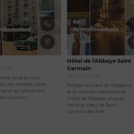
6e
ndissement
Arrondissement
ert
Ouvert
Hôtel de l'Abbaye Saint
Germain
toiles
Hôtels 4 étoiles
utetia, situé au cœur
est une véritable icône
Plongez au cœur de l'élégance
ance et du raffinement.
et du charme intemporel de
on ouverture…
l'Hôtel de l'Abbaye, un joyau
caché au cœur de Saint-
Germain-des-Prés…