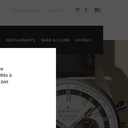
Pourquoi Access ?
Contact
G
RESTAURANTS
BARS & CLUBS
HOTELS
re
ifiés à
 pas