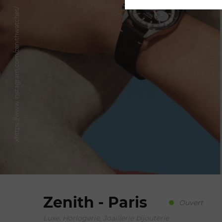
xhttps://www.instagram.com/zenithwatches/
Zenith - Paris
Ouvert
Luxe, Horlogerie, Joaillerie bijouterie