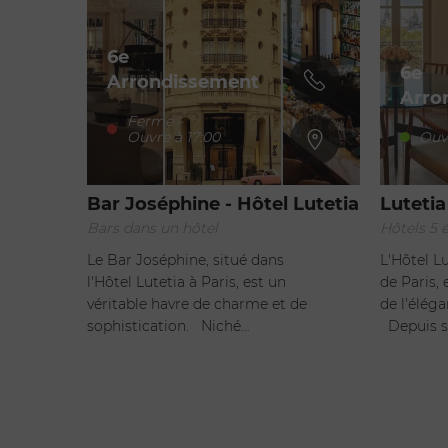
6e
6e
Arrondissement
Arro
Fermé
-
Ouvre à 17:00
Ouv
Bar Joséphine - Hôtel Lutetia
Lutetia
Bars dans un hôtel
Hôtels 5 é
Le Bar Joséphine, situé dans
L'Hôtel L
l'Hôtel Lutetia à Paris, est un
de Paris, 
véritable havre de charme et de
de l'élég
sophistication. Niché…
Depuis s