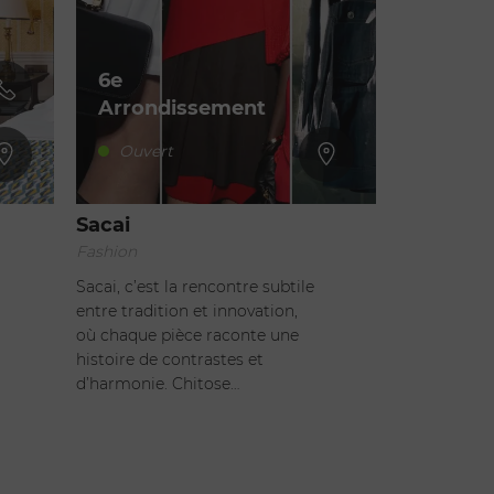
6e
Arrondissement
Ouvert
Sacai
Fashion
Sacai, c’est la rencontre subtile
entre tradition et innovation,
où chaque pièce raconte une
histoire de contrastes et
d’harmonie. Chitose…