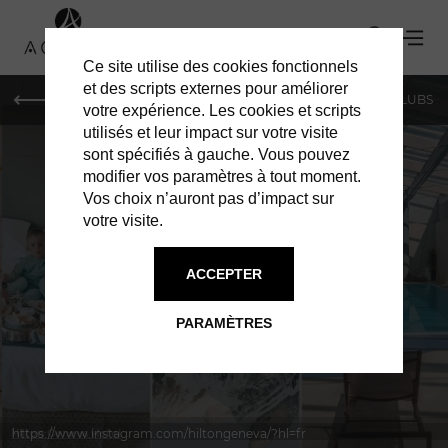
Ce site utilise des cookies fonctionnels
et des scripts externes pour améliorer
LE MAG
SHOPPING
RESTAURANTS
BARS & CLUBS
votre expérience. Les cookies et scripts
utilisés et leur impact sur votre visite
sont spécifiés à gauche. Vous pouvez
modifier vos paramètres à tout moment.
Vos choix n’auront pas d’impact sur
votre visite.
À GENÈVE
HÔTELS
ACCEPTER
PARAMÈTRES
https://www.instagram.com/hiltongeneva/?hl=fr
Hilton Geneva Hotel