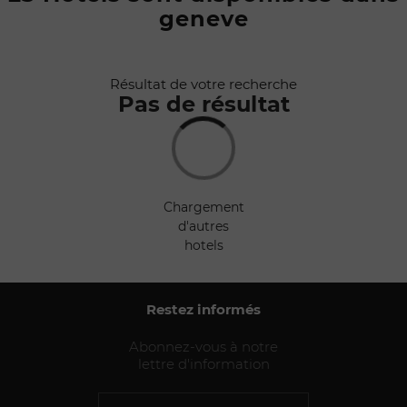
geneve
Rafraîchir au
déplacement
de la carte
Résultat de votre recherche
Pas de résultat
chargement
d'autres
hotels
Restez informés
Abonnez-vous à notre
lettre d'information