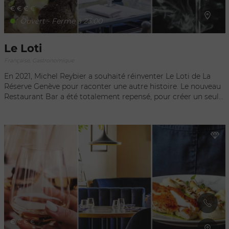
€
€
€
€
Ouvert - Ferme à 23:00
Le Loti
Française, Gastronomique
En 2021, Michel Reybier a souhaité réinventer Le Loti de La
Réserve Genève pour raconter une autre histoire. Le nouveau
Restaurant Bar a été totalement repensé, pour créer un seul
et même univers, qui se prolonge sur la terrasse et efface la
frontière dedans-dehors. Le décor imagine un ailleurs
fantasmé, mix d’influences lointaines joyeusement
entremêlées par Jacques Garcia. Dans ce carnet de voyages
onirique, le bleu, le beige et l’ocre dessinent une ambiance
douce et lumineuse. Partout, l’atmosphère mystérieuse
d’une jungle de fougères et de fleurs exotiques envahit les
lieux, sous le regard des légendaires perroquets.
€
€
€
€