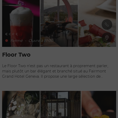
taboulé en passant par la sélection incontournable de mezzes
froids et chauds, pour raviver les papilles des gastronomes les
plus exigeants. Le restaurant l'Arabesque a reçu la note de
14/20 au guide du Gault&Millau.
€
€
€
€
Fermé
-
Ouvre à 17:00
Floor Two
Le Floor Two n'est pas un restaurant à proprement parler,
mais plutôt un bar élégant et branché situé au Fairmont
Grand Hotel Geneva. Il propose une large sélection de
cocktails, de vins et de tapas, mais il ne dispose pas d'un
menu complet de plats comme un restaurant traditionnel.
Cependant, vous pouvez y déguster de délicieuses tapas qui
peuvent constituer un repas léger. Le Floor Two est donc un
endroit idéal pour prendre un verre entre amis, profiter de la
vue magnifique sur le lac Léman et les Alpes, ou pour un
apéro gourmand.