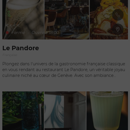
€
€
€
€
Fermé
-
Ouvre à 18:00
Le Pandore
Française
Plongez dans l'univers de la gastronomie française classique
en vous rendant au restaurant Le Pandore, un véritable joyau
culinaire niché au cœur de Genève. Avec son ambiance
chaleureuse et son décor élégant, Le Pandore vous invite à un
voyage gustatif raffiné et authentique. Dès que vous
franchirez les portes du restaurant Le Pandore, vous serez
immédiatement séduit par son atmosphère intime et
conviviale. La décoration soigneusement choisie, alliant
modernité et élégance, crée une ambiance propice à la
détente et au plaisir de la dégustation. Le menu de Le
Pandore est un véritable hommage à la cuisine française
traditionnelle. Les chefs talentueux du restaurant mettent en