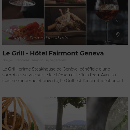
emporter dans un voyage sans passeport ni valise, et
rejoignez-nous les pieds dans l’eau ou la tête dans les étoiles.
€
€
€
€
Ouvert - Ferme dans 41 min
Le Grill - Hôtel Fairmont Geneva
Burger, Française, Steak house, Végétarien
Le Grill, prime Steakhouse de Genève, bénéficie d'une
somptueuse vue sur le lac Léman et le Jet d'eau. Avec sa
cuisine moderne et ouverte, Le Grill est l'endroit idéal pour les
déjeuners d'affaires et dîners romantiques, dans un cadre à la
fois élégant et raffiné. Le Chef qui a notamment fait ses
armes auprès de Chefs étoilés de renoms comme Eddy
Creusé à Melun ou encore d'Hélène Darroze propose une
cuisine au fil des saisons, authentique où le produit est mis en
avant, une cuisine d'une exquise simplicité. La qualité et la
fraîcheur des produits qu'il sélectionne chez des fournisseurs
locaux triés sur le volet est un gage supplémentaire pour