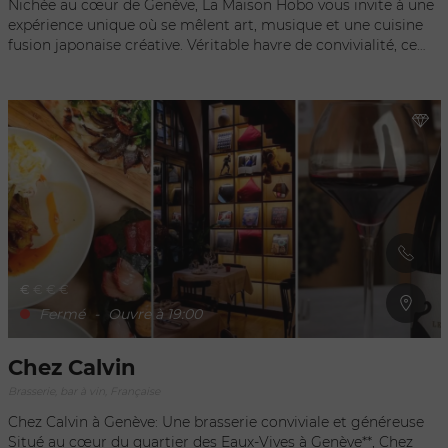
Nichée au cœur de Genève, La Maison Hobo vous invite à une
expérience unique où se mêlent art, musique et une cuisine
fusion japonaise créative. Véritable havre de convivialité, ce
restaurant moderne, inspiré du concept izakaya, vous propose
un lieu où vos sens sont invités à voyager. Le terme japonais
« izakaya » (居酒屋) évoque un endroit où l’on se pose, où l’on
se détend autour d’un verre sous un toit accueillant. À La
Maison Hobo, la cuisine se savoure dans une atmosphère
décontractée, idéale pour partager des moments gourmands.
Vous pourrez explorer une carte variée, où les viandes,
poissons et légumes se réinventent sous des formes
audacieuses : black cod, tempura rock shrimp, tiradito,
yakitori… un véritable voyage culinaire à chaque bouchée. Un
lieu vivant, à la croisée des saveurs, de l’art et de la musique,
La Maison Hobo est l'endroit parfait pour une soirée festive,
€
€
€
€
placée sous le signe du partage et de la découverte.
Fermé
-
Ouvre à 19:00
Chez Calvin
Brasserie, bar à vin, Française
Chez Calvin à Genève: Une brasserie conviviale et généreuse
Situé au cœur du quartier des Eaux-Vives à Genève**, Chez