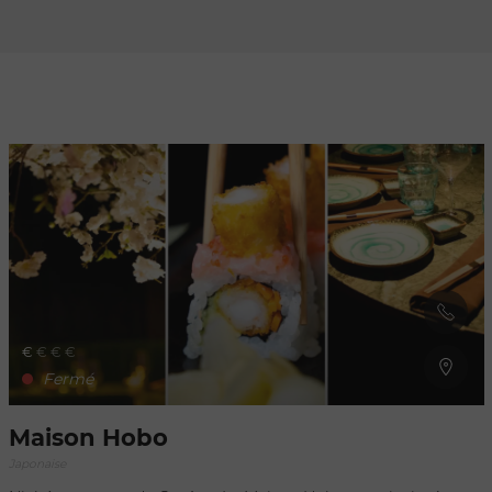
Rafraîchir au
déplacement
de la carte
€
€
€
€
Fermé
Maison Hobo
Japonaise