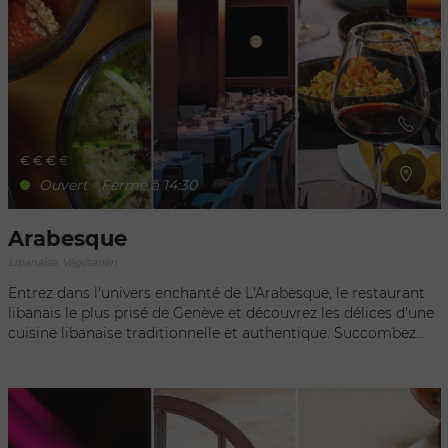
€
€
€
€
Ouvert - Ferme à 14:30
Arabesque
Libanaise, Végétarien
Entrez dans l'univers enchanté de L'Arabesque, le restaurant
libanais le plus prisé de Genève et découvrez les délices d'une
cuisine libanaise traditionnelle et authentique. Succombez
aux charmes de l'Orient et des milles et une nuits à l'occasion
d'un déjeuner ou d'un dîner à l'Arabesque. Le mariage du cuir
blanc et de la laque noire enveloppés dans un éclairage
tamisé offre un cadre unique servant d'écrin aux spécialités
libanaises. Des viandes et poissons grillés, au houmous et