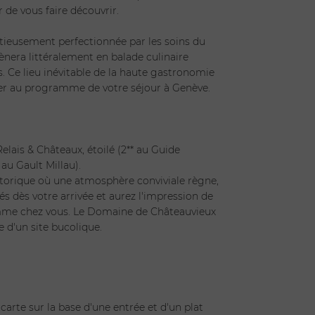
ir de vous faire découvrir.
tieusement perfectionnée par les soins du
era littéralement en balade culinaire
s. Ce lieu inévitable de la haute gastronomie
rer au programme de votre séjour à Genève.
elais & Châteaux, étoilé (2** au Guide
 au Gault Millau).
storique où une atmosphère conviviale règne,
és dès votre arrivée et aurez l'impression de
mme chez vous. Le Domaine de Châteauvieux
e d'un site bucolique.
carte sur la base d'une entrée et d'un plat