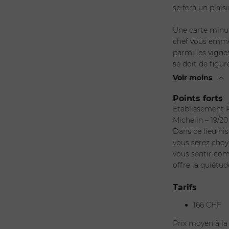
se fera un plais
Une carte minu
chef vous emmèn
parmi les vigne
se doit de figu
Voir moins
Points forts
Etablissement R
Michelin – 19/20
Dans ce lieu hi
vous serez choy
vous sentir co
offre la quiétud
Tarifs
166 CHF
Prix moyen à la 