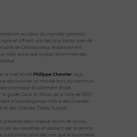
xception au cœur du vignoble genevois,
vigne et offrant une des plus belles vues de
omaine de Châteauvieux, établissement
ux, n'est autre que la plus renommée des
 Genève.
e, le chef étoilé
Philippe Chevrier
vous
 vous découvrirez un monde hors du commun;
gastronomique doublement étoilé,
le guide Gault et Millau de la note de 19/20
enant à la prestigieuse chaîne des Grandes
 et des Grandes Tables Suisses.
st présente dans chaque recoin de ce lieu
cueil aux assiettes en passant par le service
 la sublissime carte des vins que le sommelier