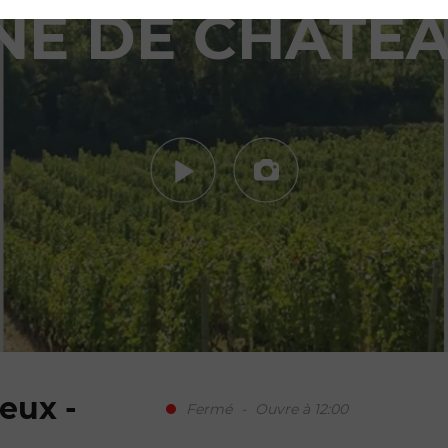
NE DE CHÂTEA
eux -
Fermé
-
Ouvre à 12:00