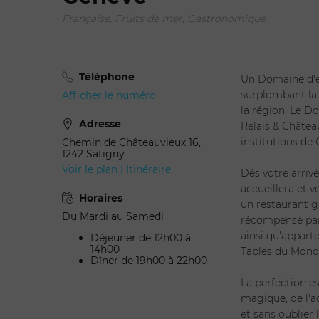
Française, Fruits de mer, Gastronomique
Téléphone
Un Domaine d'e
surplombant la 
Afficher le numéro
la région. Le D
Adresse
Relais & Châtea
institutions de
Chemin de Châteauvieux 16,
1242 Satigny
Voir le plan | Itinéraire
Dès votre arrivé
accueillera et
Horaires
un restaurant 
Du Mardi au Samedi
récompensé par 
ainsi qu'appart
Déjeuner de 12h00 à
14h00
Tables du Monde
Dîner de 19h00 à 22h00
La perfection e
magique, de l'ac
et sans oublier