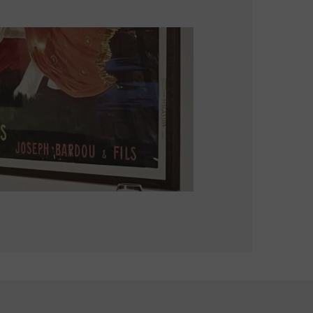
Le Patio GV
Bistronomique