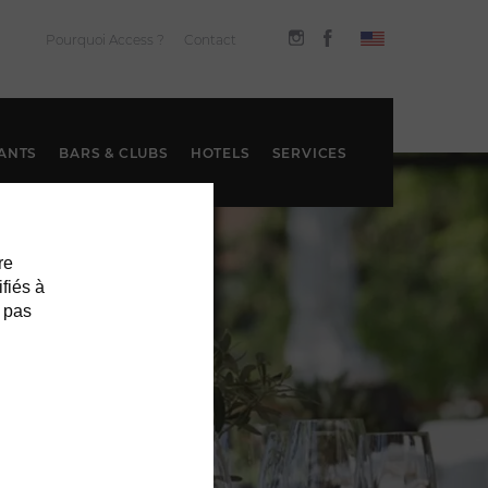
Pourquoi Access ?
Contact
ANTS
BARS & CLUBS
HOTELS
SERVICES
re
ifiés à
 pas