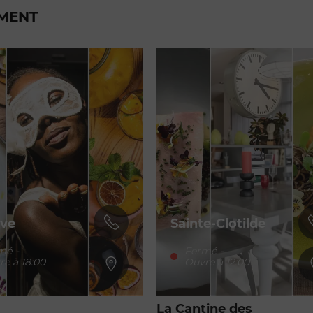
EMENT
ve
Sainte-Clotilde
mé
-
Fermé
-
re à 18:00
Ouvre à 12:00
La Cantine des