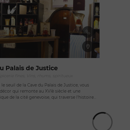
u Palais de Justice
icerie fines, Vins, rhums, spiritueux
le seuil de la Cave du Palais de Justice, vous
décor qui remonte au XVIè siècle et une
ue de la cité genevoise, qui traverse l'histoire
ue depuis 1812. Anciennes caves de
nève, servant sans doute aussi de garage et
ve du Palais de Justice a préservé tout son charme
e, aujourd'hui, après avoir vécu quelques travaux
n, un paradis pour tous les amoureux des vins et