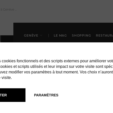
GENÈVE
LE MAG
SHOPPING
RESTAUR
es cookies fonctionnels et des scripts externes pour améliorer vot
okies et scripts utilisés et leur impact sur votre visite sont spéc
vez modifier vos paramètres à tout moment. Vos choix n’auront
 visite.
À GENÈVE
SHOPPING
TER
PARAMÈTRES