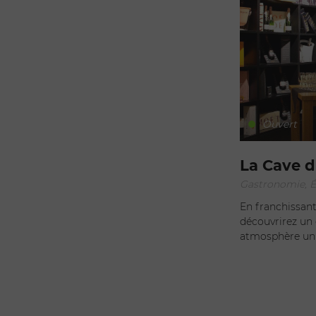
Ouvert
La Cave d
Gastronomie, Ép
En franchissant 
découvrirez un 
atmosphère uniq
de manière ininterromp
l'Hôpital de Ge
d'écurie, la Ca
d'antan et offr
de modernisatio