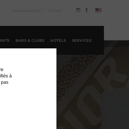
Pourquoi Access ?
Contact
ANTS
BARS & CLUBS
HOTELS
SERVICES
re
ifiés à
 pas