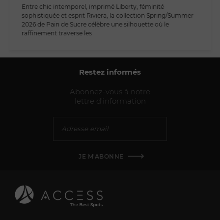
Entre chic intemporel, imprimé Liberty, féminité
sophistiquée et esprit Riviera, la collection Spring/Summer
2026 de Pain de Sucre célèbre une silhouette où le
raffinement traverse les
Restez informés
Abonnez-vous à notre
lettre d'information
JE M'ABONNE