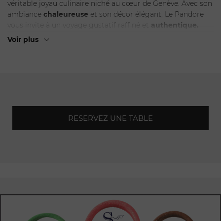
véritable joyau culinaire niché au cœur de Genève. Avec son
ambiance
chaleureuse
et son décor élégant, Le Pandore
vous invite à un voyage gustatif raffiné et
authentique.
Voir plus
Dès que vous franchirez les portes du
restaurant
Le
Pandore, vous serez immédiatement séduit par son
atmosphère intime et conviviale. La décoration
soigneusement choisie, alliant
modernité
et élégance, crée
une ambiance propice à la détente et au
plaisir
de la
dégustation.
RESERVEZ UNE TABLE
Le
menu
de Le Pandore est un véritable hommage à la
cuisine française traditionnelle. Les chefs talentueux du
restaurant mettent en valeur les produits frais et de
saison
pour vous offrir des plats savoureux et
élaborés
avec
passion.
Des plats classiques tels que le coq au vin, le boeuf
bourguignon
et le foie gras, aux délicieux desserts
comme
la tarte tatin et la crème brûlée, chaque bouchée est une
véritable explosion de saveurs.