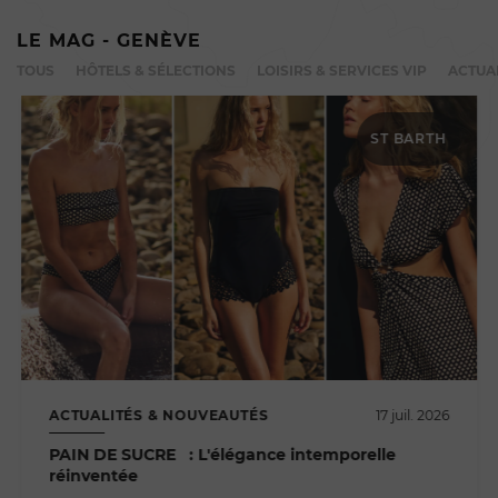
LE MAG - GENÈVE
TOUS
HÔTELS & SÉLECTIONS
LOISIRS & SERVICES VIP
ACTUA
ST BARTH
ACTUALITÉS & NOUVEAUTÉS
17 juil. 2026
PAIN DE SUCRE : L'élégance intemporelle
réinventée