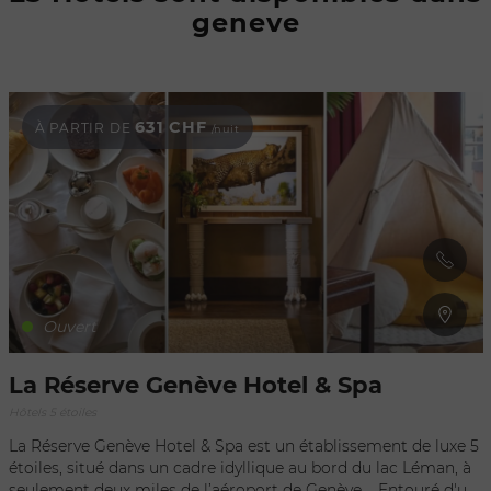
geneve
Rafraîchir au
déplacement
de la carte
631 CHF
À PARTIR DE
/nuit
Ouvert
La Réserve Genève Hotel & Spa
Hôtels 5 étoiles
La Réserve Genève Hotel & Spa est un établissement de luxe 5
étoiles, situé dans un cadre idyllique au bord du lac Léman, à
seulement deux miles de l’aéroport de Genève. Entouré d'un