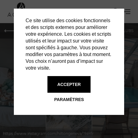
Ce site utilise des cookies fonctionnels
et des scripts externes pour améliorer
LE MAG
SHOPPING
RESTAURANTS
BARS & CLUBS
votre expérience. Les cookies et scripts
utilisés et leur impact sur votre visite
sont spécifiés à gauche. Vous pouvez
modifier vos paramètres à tout moment.
Vos choix n’auront pas d’impact sur
votre visite.
À GENÈVE
HÔTELS
ACCEPTER
PARAMÈTRES
https://www.instagram.com/hiltongeneva/?hl=fr
Hilton Geneva Hotel