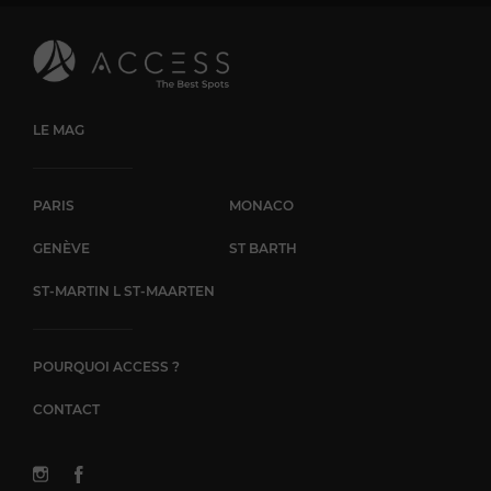
cigares exclusif pour les amateurs Un Emplacement Idéal
pour Explorer Genève L'InterContinental Genève est
idéalement situé pour explorer les richesses de Genève. Les
clients peuvent facilement se rendre à pied aux principales
attractions touristiques de la ville, telles que le Palais des
Nations, le Jet d'eau et la vieille ville. Un Choix Idéal pour un
LE MAG
Séjour de Luxe à Genève Que ce soit pour un voyage
d'affaires ou de loisirs, l'InterContinental Genève est un choix
idéal pour un séjour de luxe à Genève. L'hôtel offre un cadre
PARIS
MONACO
raffiné, des prestations haut de gamme et un service
impeccable, garantissant un séjour inoubliable à ses clients.
GENÈVE
ST BARTH
ST-MARTIN L ST-MAARTEN
POURQUOI ACCESS ?
CONTACT