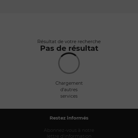
Rafraîchir au
déplacement
de la carte
Résultat de votre recherche
Pas de résultat
chargement
d'autres
services
Restez informés
Abonnez-vous à notre
lettre d'information