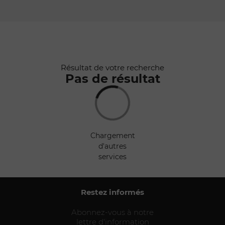
Rafraîchir au
déplacement
de la carte
Résultat de votre recherche
Pas de résultat
chargement
d'autres
services
Restez informés
Abonnez-vous à notre
lettre d'information