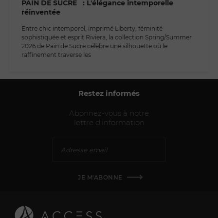
PAIN DE SUCRE : L'élégance intemporelle
réinventée
Entre chic intemporel, imprimé Liberty, féminité
sophistiquée et esprit Riviera, la collection Spring/Summer
2026 de Pain de Sucre célèbre une silhouette où le
raffinement traverse les
Restez informés
Abonnez-vous à notre
lettre d'information
JE M'ABONNE