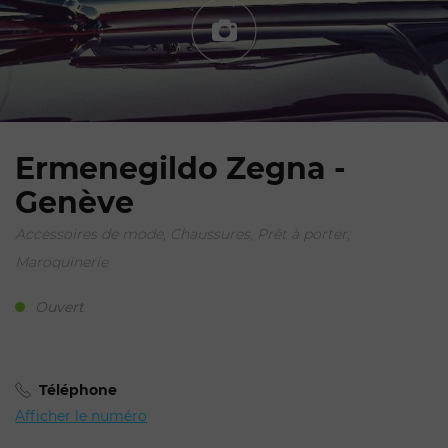
Ermenegildo Zegna -
Genève
Votre demande de
Accessoires de mode, Chaussures, Prêt à porter,
réservation pour
Maroquinerie
Ermenegildo Zegna
Ouvert
Téléphone
Afficher le numéro