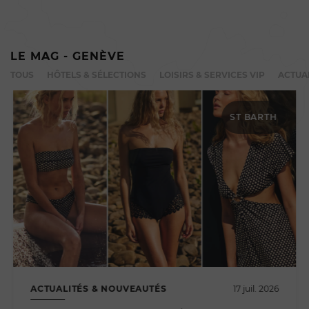
LE MAG - GENÈVE
TOUS
HÔTELS & SÉLECTIONS
LOISIRS & SERVICES VIP
ACTUA
ST BARTH
ACTUALITÉS & NOUVEAUTÉS
17 juil. 2026