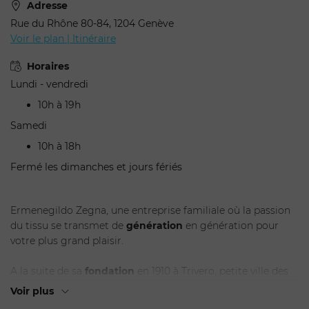
Adresse
Rue du Rhône 80-84, 1204 Genève
Voir le plan | Itinéraire
Horaires
Lundi - vendredi
10h à 19h
Samedi
10h à 18h
Fermé les dimanches et jours fériés
ENVOYER
Ermenegildo Zegna, une entreprise familiale où la passion
du tissu se transmet de
génération
en génération pour
votre plus grand plaisir.
A la suite de sa
fondation
en 1910 à Trivero, petite ville des
Alpes bielloises, la vision du jeune créateur reste
Voir plus
omniprésente dans chacun des produits.