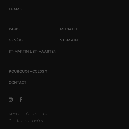
LE MAG
PARIS
MONACO
GENÈVE
ST BARTH
ST-MARTIN L ST-MAARTEN
POURQUOI ACCESS ?
CONTACT
Mentions légales – CGU –
Charte des données